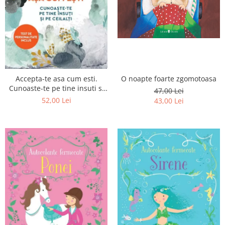
Poezii
Povești
Reviste
Știință si natură
Vârstă
0-2 ani
Accepta-te asa cum esti.
O noapte foarte zgomotoasa
10+ ani
Cunoaste-te pe tine insuti si
47,00 Lei
14+ ani
pe ceilalti
52,00 Lei
43,00 Lei
2-5 ani
5-7 ani
7-10 ani
Adulți
toate vârstele
Editura Univers
Cera
Editura Aramis
Editura Arthur