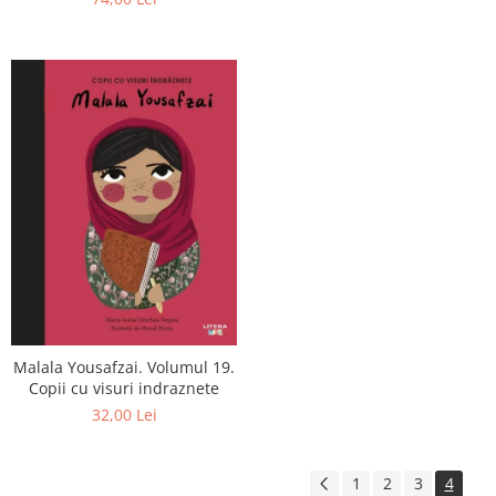
Malala Yousafzai. Volumul 19.
Copii cu visuri indraznete
32,00 Lei
1
2
3
4