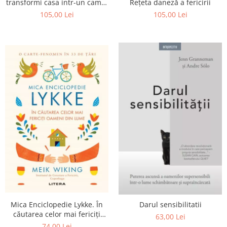
transformi casa intr-un camin
Rețeta daneză a fericirii
fericit
105,00 Lei
105,00 Lei
Mica Enciclopedie Lykke. În
Darul sensibilitatii
căutarea celor mai fericiți
63,00 Lei
oameni din lume
74,00 Lei