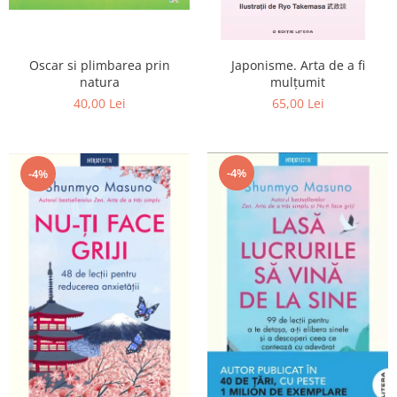
Editura Scriptum
Editura Sophia
Editura Usborne
Oscar si plimbarea prin
Japonisme. Arta de a fi
natura
mulțumit
Editura Vellant
40,00 Lei
65,00 Lei
Editura Verba
-4%
-4%