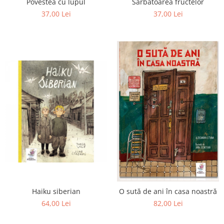
Povestea cu lupul
Sarbatoarea fructelor
37,00 Lei
37,00 Lei
Haiku siberian
O sută de ani în casa noastră
64,00 Lei
82,00 Lei