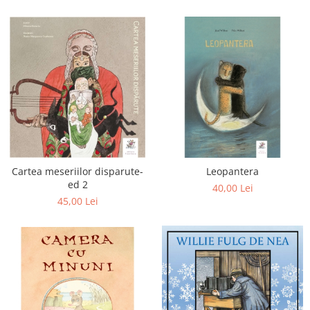
Editura Scriptum
Editura Sophia
Editura Usborne
Editura Vellant
Editura Verba
Cartea meseriilor disparute-
Leopantera
ed 2
40,00 Lei
45,00 Lei