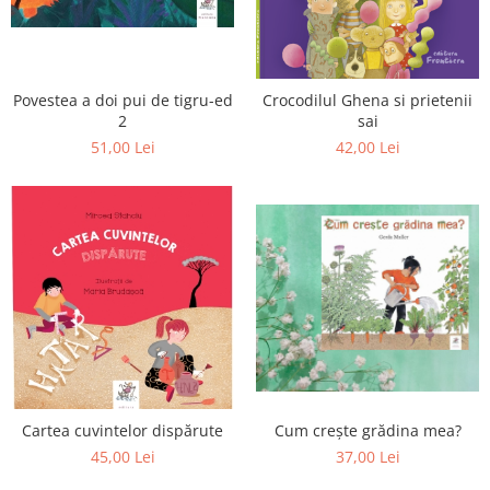
Editura Bookzone
Editura Cartea Copiilor
Editura Cartemma
Povestea a doi pui de tigru-ed
Crocodilul Ghena si prietenii
2
sai
Editura Casa
51,00 Lei
42,00 Lei
Editura Corint
Editura Frontiera
Editura Gama
Editura Kreativ
Editura Litera
Editura Lizuka Educativ
Editura Nemira
Editura Nomina
Editura Pandora M
Cartea cuvintelor dispărute
Cum crește grădina mea?
45,00 Lei
37,00 Lei
Editura Portocala Albastră