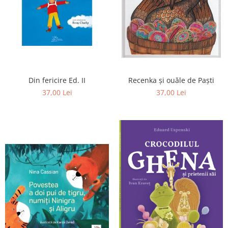
Poezii
Povești
Reviste
Știință si natură
Vârstă
0-2 ani
Din fericire Ed. II
Recenka şi ouăle de Paşti
10+ ani
37,00 Lei
37,00 Lei
14+ ani
2-5 ani
5-7 ani
7-10 ani
Adulți
toate vârstele
Editura Univers
Cera
Editura Aramis
Editura Arthur