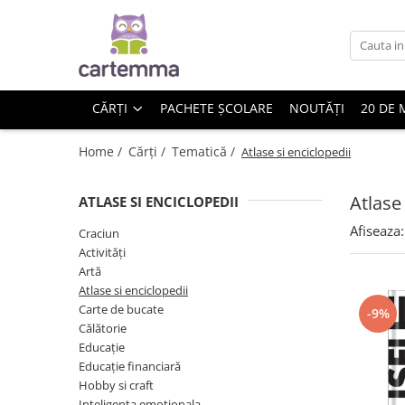
Cărți
Tematică
CĂRȚI
PACHETE ȘCOLARE
NOUTĂȚI
20 DE 
Craciun
Activități
Home /
Cărți /
Tematică /
Atlase si enciclopedii
Artă
Atlase si enciclopedii
Atlase
ATLASE SI ENCICLOPEDII
Carte de bucate
Afiseaza:
Craciun
Călătorie
Activități
Educație
Artă
Educație financiară
Atlase si enciclopedii
Carte de bucate
Hobby si craft
-9%
Călătorie
Inteligenta emotionala
Educație
Limbi străine
Educație financiară
Muzicale
Hobby si craft
Inteligenta emotionala