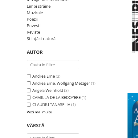
Poezii
Limbi străine
Povești
Muzicale
Reviste
Poezii
Știință si natură
Povești
Reviste
Vârstă
Știință si natură
0-2 ani
10+ ani
AUTOR
14+ ani
2-5 ani
5-7 ani
Andrea Erne
(3)
7-10 ani
Andrea Erne, Wolfgang Metzger
(1)
Adulți
Angela Weinhold
(3)
CAMILLA DE LA BEDOYERE
(1)
toate vârstele
CLAUDIU TANASELIA
(1)
Editura Univers
Vezi mai multe
Cera
VÂRSTĂ
Editura Aramis
Editura Arthur