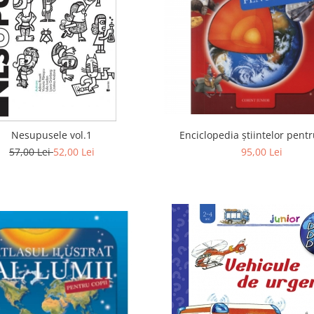
Enciclopedia știintelor pentr
Nesupusele vol.1
95,00 Lei
57,00 Lei
52,00 Lei