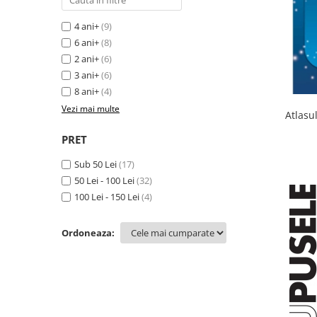
Editura Bookzone
4 ani+
(9)
Editura Cartea Copiilor
6 ani+
(8)
Editura Cartemma
2 ani+
(6)
3 ani+
(6)
Editura Casa
8 ani+
(4)
Editura Corint
Vezi mai multe
Atlasul
Editura Frontiera
PRET
Editura Gama
Sub 50 Lei
(17)
Editura Kreativ
50 Lei - 100 Lei
(32)
Editura Litera
100 Lei - 150 Lei
(4)
Editura Lizuka Educativ
Ordoneaza:
Editura Nemira
Editura Nomina
Editura Pandora M
Editura Portocala Albastră