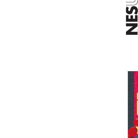
Editura Scriptum
Editura Sophia
Editura Usborne
Editura Vellant
Editura Verba