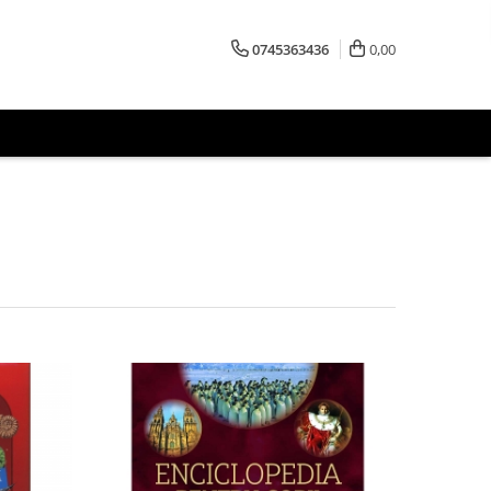
0745363436
0,00