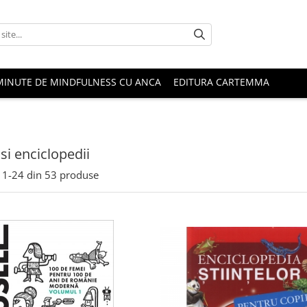
MINUTE DE MINDFULNESS CU ANCA
EDITURA CARTEMMA
 si enciclopedii
1-
24
din
53
produse