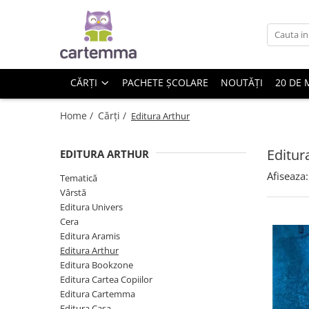
Cărți
Tematică
CĂRȚI
PACHETE ȘCOLARE
NOUTĂȚI
20 DE 
Craciun
Activități
Home /
Cărți /
Editura Arthur
Artă
Atlase si enciclopedii
Editur
EDITURA ARTHUR
Carte de bucate
Afiseaza:
Tematică
Călătorie
Vârstă
Educație
Editura Univers
Educație financiară
Cera
Editura Aramis
Hobby si craft
Editura Arthur
Inteligenta emotionala
Editura Bookzone
Limbi străine
Editura Cartea Copiilor
Muzicale
Editura Cartemma
Editura Casa