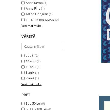
Anna Kemp
(1)
Editura Bookzone
Anne Fine
(1)
Editura Cartea Copiilor
Astrid Lindgren
(1)
FREDRIK BACKMAN
(2)
Editura Cartemma
Vezi mai multe
Editura Casa
Editura Corint
VÂRSTĂ
Editura Frontiera
Editura Gama
adulți
(2)
Editura Kreativ
14 ani+
(2)
Editura Litera
10 ani+
(1)
8 ani+
(1)
Editura Lizuka Educativ
7 ani+
(1)
Editura Nemira
Vezi mai multe
Editura Nomina
PRET
Editura Pandora M
Sub 50 Lei
(9)
Editura Portocala Albastră
50 Lei - 100 Lei
(4)