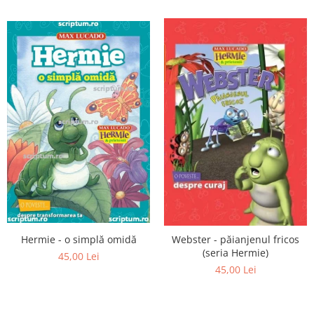
Hermie - o simplă omidă
Webster - păianjenul fricos
(seria Hermie)
45,00 Lei
45,00 Lei