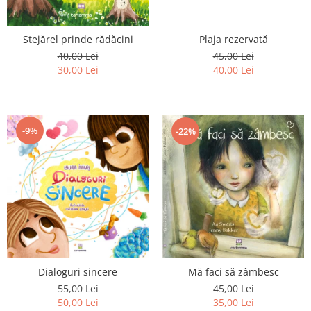
Editura Bookzone
Editura Cartea Copiilor
Stejărel prinde rădăcini
Plaja rezervată
40,00 Lei
45,00 Lei
Editura Cartemma
30,00 Lei
40,00 Lei
Editura Casa
Editura Corint
Editura Frontiera
-9%
-22%
Editura Gama
Editura Kreativ
Editura Litera
Editura Lizuka Educativ
Editura Nemira
Editura Nomina
Mă faci să zâmbesc
Dialoguri sincere
Editura Pandora M
45,00 Lei
55,00 Lei
Editura Portocala Albastră
35,00 Lei
50,00 Lei