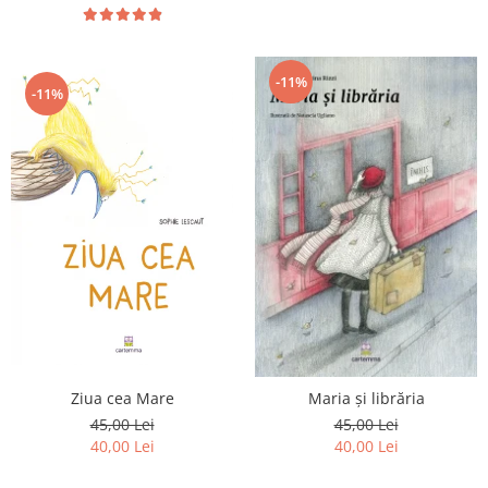
Editura Scriptum
Editura Sophia
Editura Usborne
-11%
-11%
Editura Vellant
Editura Verba
Ziua cea Mare
Maria și librăria
45,00 Lei
45,00 Lei
40,00 Lei
40,00 Lei