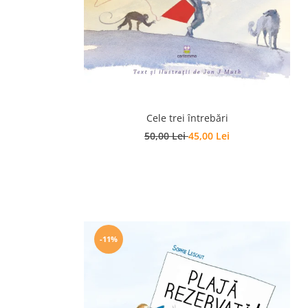
Editura Bookzone
Editura Cartea Copiilor
Editura Cartemma
Editura Casa
Editura Corint
Cele trei întrebări
Editura Frontiera
50,00 Lei
45,00 Lei
Editura Gama
Editura Kreativ
Editura Litera
Editura Lizuka Educativ
Editura Nemira
-11%
Editura Nomina
Editura Pandora M
Editura Portocala Albastră