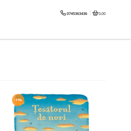
0745363436
0,00
-11%