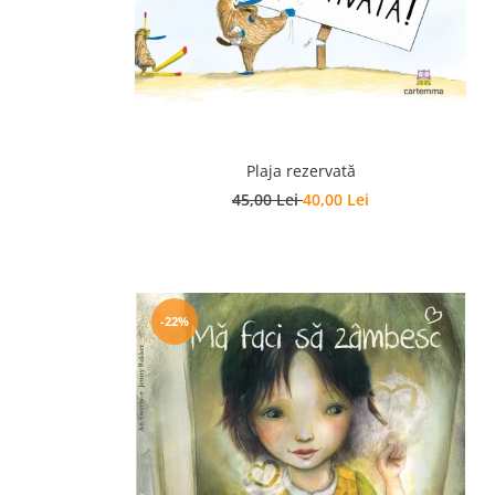
Editura Scriptum
Editura Sophia
Editura Usborne
Editura Vellant
Editura Verba
Plaja rezervată
45,00 Lei
40,00 Lei
-22%