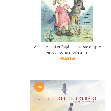
Poezii
Povești
Reviste
Știință si natură
Vârstă
0-2 ani
10+ ani
Anais, Max și Bufniță - o poveste despre
14+ ani
emoții, curaj și prietenie
2-5 ani
45,00 Lei
5-7 ani
7-10 ani
Adulți
toate vârstele
Editura Univers
-10%
Cera
Editura Aramis
Editura Arthur