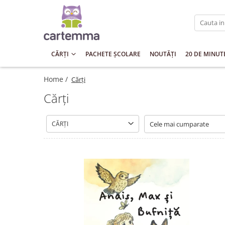
Cărți
Tematică
CĂRȚI
PACHETE ȘCOLARE
NOUTĂȚI
20 DE MINUT
Craciun
Home /
Cărți
Activități
Cărți
Artă
Atlase si enciclopedii
Carte de bucate
CĂRȚI
Călătorie
Educație
Educație financiară
Hobby si craft
Inteligenta emotionala
Limbi străine
Muzicale