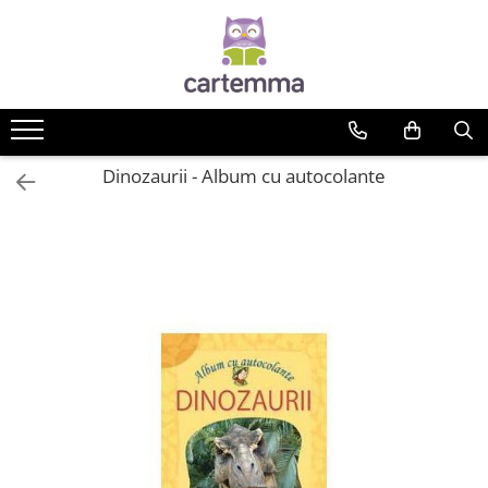
Cărți
Tematică
Craciun
Dinozaurii - Album cu autocolante
Activități
Artă
Atlase si enciclopedii
Carte de bucate
Călătorie
Educație
Educație financiară
Hobby si craft
Inteligenta emotionala
Limbi străine
Muzicale