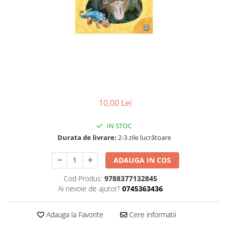
Poezii
Povești
Reviste
Știință si natură
Vârstă
0-2 ani
10+ ani
14+ ani
10,00 Lei
2-5 ani
5-7 ani
IN STOC
7-10 ani
Durata de livrare:
2-3 zile lucrătoare
Adulți
ADAUGA IN COS
toate vârstele
Editura Univers
Cod Produs:
9788377132845
Ai nevoie de ajutor?
0745363436
Cera
Editura Aramis
Adauga la Favorite
Cere informatii
Editura Arthur