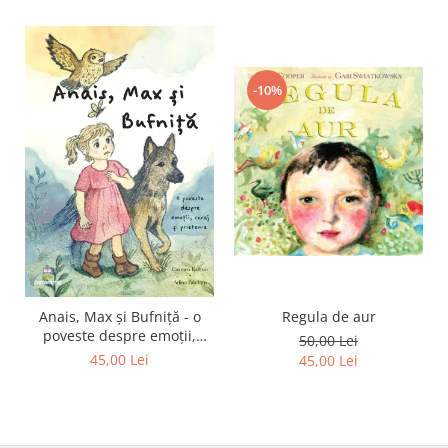
Editura Scriptum
Editura Sophia
Editura Usborne
-10%
Editura Vellant
Editura Verba
Regula de aur
Anais, Max și Bufniță - o
poveste despre emoții,
50,00 Lei
curaj și prietenie
45,00 Lei
45,00 Lei