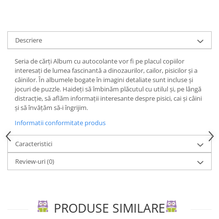
Editura Bookzone
Editura Cartea Copiilor
Descriere
Editura Cartemma
Editura Casa
Seria de cărţi Album cu autocolante vor fi pe placul copiilor
interesaţi de lumea fascinantă a dinozaurilor, cailor, pisicilor şi a
Editura Corint
câinilor. În albumele bogate în imagini detaliate sunt incluse şi
Editura Frontiera
jocuri de puzzle. Haideţi să îmbinăm plăcutul cu utilul şi, pe lângă
distracţie, să aflăm informaţii interesante despre pisici, cai şi câini
Editura Gama
şi să învăţăm să-i îngrijim.
Editura Kreativ
Informatii conformitate produs
Editura Litera
Caracteristici
Editura Lizuka Educativ
Review-uri
(0)
Editura Nemira
Editura Nomina
Editura Pandora M
PRODUSE SIMILARE
Editura Portocala Albastră