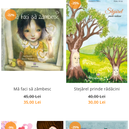
-25%
-22%
Mă faci să zâmbesc
Stejărel prinde rădăcini
45,00 Lei
40,00 Lei
35,00 Lei
30,00 Lei
-25%
-9%