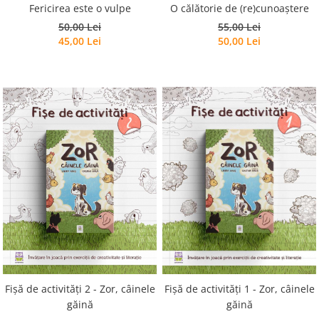
Fericirea este o vulpe
O călătorie de (re)cunoaștere
50,00 Lei
55,00 Lei
45,00 Lei
50,00 Lei
Fișă de activități 2 - Zor, câinele
Fișă de activități 1 - Zor, câinele
găină
găină