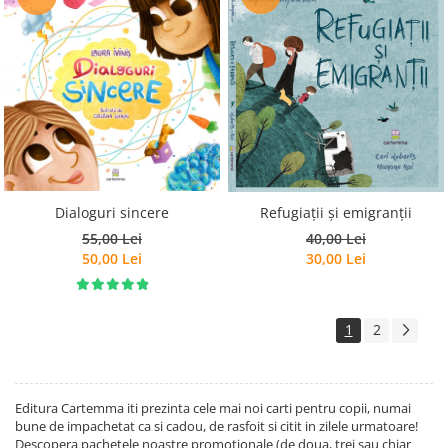
Dialoguri sincere
Refugiații și emigranții
55,00 Lei
40,00 Lei
50,00 Lei
30,00 Lei
1
2
Editura Cartemma iti prezinta cele mai noi carti pentru copii, numai
bune de impachetat ca si cadou, de rasfoit si citit in zilele urmatoare!
Descopera pachetele noastre promotionale (de doua, trei sau chiar