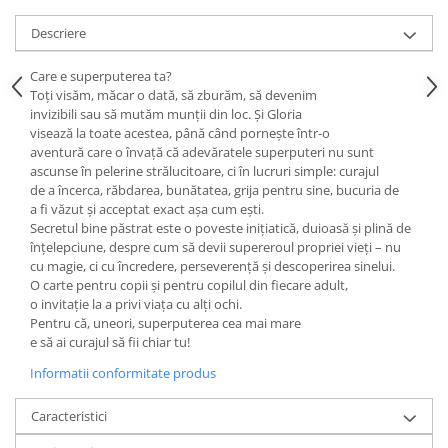
Editura Scriptum
Descriere
Editura Sophia
Editura Usborne
Care e superputerea ta?
Toți visăm, măcar o dată, să zburăm, să devenim
Editura Vellant
invizibili sau să mutăm munții din loc. Şi Gloria
Editura Verba
visează la toate acestea, până când pornește într-o
aventură care o învață că adevăratele superputeri nu sunt
ascunse în pelerine strălucitoare, ci în lucruri simple: curajul
de a încerca, răbdarea, bunătatea, grija pentru sine, bucuria de
a fi văzut și acceptat exact așa cum ești.
Secretul bine păstrat este o poveste inițiatică, duioasă și plină de
înțelepciune, despre cum să devii supereroul propriei vieți – nu
cu magie, ci cu încredere, perseverență și descoperirea sinelui.
O carte pentru copii și pentru copilul din fiecare adult,
o invitație la a privi viața cu alți ochi.
Pentru că, uneori, superputerea cea mai mare
e să ai curajul să fii chiar tu!
Informatii conformitate produs
Caracteristici