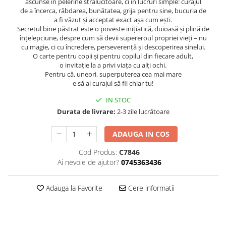
ascunse în pelerine strălucitoare, ci în lucruri simple: curajul
Editura Bookzone
de a încerca, răbdarea, bunătatea, grija pentru sine, bucuria de
a fi văzut și acceptat exact așa cum ești.
Editura Cartea Copiilor
Secretul bine păstrat este o poveste inițiatică, duioasă și plină de
înțelepciune, despre cum să devii supereroul propriei vieți – nu
Editura Cartemma
cu magie, ci cu încredere, perseverență și descoperirea sinelui.
O carte pentru copii și pentru copilul din fiecare adult,
Editura Casa
o invitație la a privi viața cu alți ochi.
Editura Corint
Pentru că, uneori, superputerea cea mai mare
e să ai curajul să fii chiar tu!
Editura Frontiera
IN STOC
Editura Gama
Durata de livrare:
2-3 zile lucrătoare
Editura Kreativ
ADAUGA IN COS
Editura Litera
Editura Lizuka Educativ
Cod Produs:
C7846
Ai nevoie de ajutor?
0745363436
Editura Nemira
Editura Nomina
Adauga la Favorite
Cere informatii
Editura Pandora M
Editura Portocala Albastră