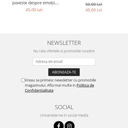
poveste despre emoții,
50,00 Lei
curaj și prietenie
45,00 Lei
45,00 Lei
NEWSLETTER
Nu rata ofertele si promotiile noastre
Vreau sa primesc newsletter cu promotiile
magazinului. Afla mai multe in
Politica de
Confidentialitate
SOCIAL
Urmareste-ne in social media