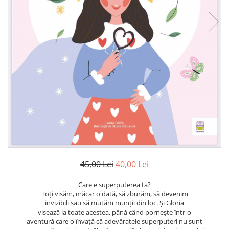
Poezii
Povești
Reviste
Știință si natură
Vârstă
0-2 ani
10+ ani
14+ ani
2-5 ani
5-7 ani
7-10 ani
Adulți
toate vârstele
45,00 Lei
40,00 Lei
Editura Univers
Care e superputerea ta?
Cera
Toți visăm, măcar o dată, să zburăm, să devenim
invizibili sau să mutăm munții din loc. Şi Gloria
Editura Aramis
visează la toate acestea, până când pornește într-o
aventură care o învață că adevăratele superputeri nu sunt
Editura Arthur