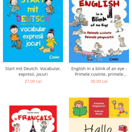
Editura Scriptum
Editura Sophia
Editura Usborne
Editura Vellant
Editura Verba
Start mit Deutch. Vocabular,
English in a blink of an eye -
expresii, jocuri
Primele cuvinte, primele
propozitii
37,00 Lei
30,00 Lei