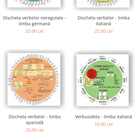
Poezii
Povești
Reviste
Discheta verbelor neregulate -
Discheta verbelor - limba
limba germană
italiană
Știință si natură
25,00 Lei
25,00 Lei
Vârstă
0-2 ani
10+ ani
14+ ani
2-5 ani
5-7 ani
7-10 ani
Adulți
toate vârstele
Editura Univers
Cera
Discheta verbelor - limba
Verbusoleta - limba italiană
spaniolă
10,00 Lei
Editura Aramis
25,00 Lei
Editura Arthur