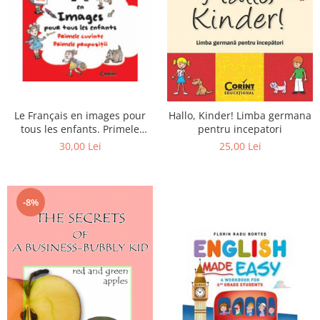
Le Français en images pour
Hallo, Kinder! Limba germana
tous les enfants. Primele
pentru incepatori
cuvinte. Primele propozitii
30,00 Lei
25,00 Lei
-8%