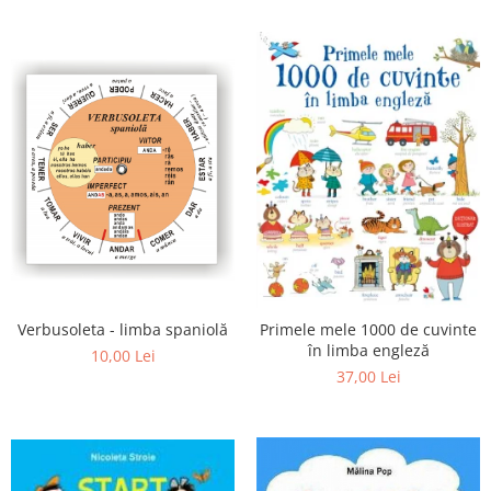
Editura Bookzone
Editura Cartea Copiilor
Editura Cartemma
Editura Casa
Editura Corint
Editura Frontiera
Editura Gama
Editura Kreativ
Editura Litera
Editura Lizuka Educativ
Verbusoleta - limba spaniolă
Primele mele 1000 de cuvinte
în limba engleză
10,00 Lei
Editura Nemira
37,00 Lei
Editura Nomina
Editura Pandora M
Editura Portocala Albastră