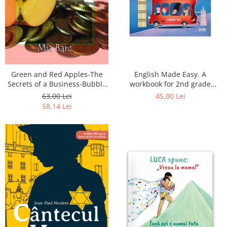
English Made Easy. A
Green and Red Apples-The
workbook for 2nd grade
Secrets of a Business-Bubbly
students
Kid
45,00 Lei
63,00 Lei
58,14 Lei