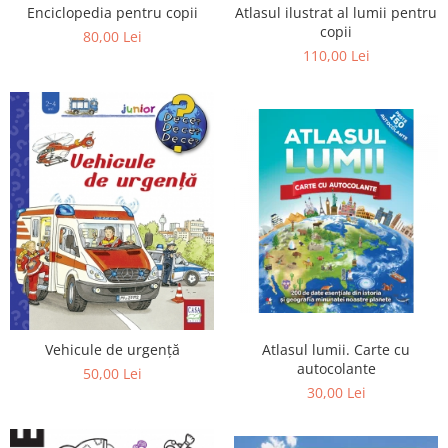
Enciclopedia pentru copii
Atlasul ilustrat al lumii pentru
Editura Bookzone
copii
80,00 Lei
Editura Cartea Copiilor
110,00 Lei
Editura Cartemma
Editura Casa
Editura Corint
Editura Frontiera
Editura Gama
Editura Kreativ
Editura Litera
Editura Lizuka Educativ
Editura Nemira
Vehicule de urgenţă
Atlasul lumii. Carte cu
Editura Nomina
autocolante
50,00 Lei
30,00 Lei
Editura Pandora M
Editura Portocala Albastră