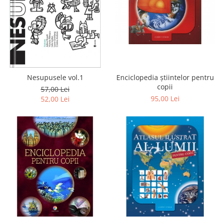
Poezii
Povești
Reviste
Știință si natură
Vârstă
0-2 ani
Nesupusele vol.1
Enciclopedia știintelor pentru
10+ ani
copii
57,00 Lei
14+ ani
95,00 Lei
52,00 Lei
2-5 ani
5-7 ani
7-10 ani
Adulți
toate vârstele
Editura Univers
Cera
Editura Aramis
Editura Arthur