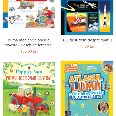
Prima mea enciclopedie:
100 de lucruri despre spațiu
Privește - Deschide ferestrele
47,00 Lei
- Minunează-te
100,00 Lei