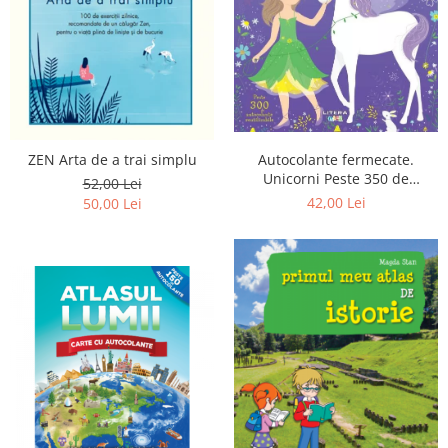
Poezii
Povești
Reviste
Știință si natură
Vârstă
0-2 ani
ZEN Arta de a trai simplu
Autocolante fermecate.
10+ ani
Unicorni Peste 350 de
52,00 Lei
14+ ani
autocolante reutilizabile
42,00 Lei
50,00 Lei
2-5 ani
5-7 ani
7-10 ani
Adulți
toate vârstele
Editura Univers
Cera
Editura Aramis
Editura Arthur