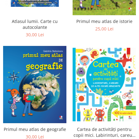
Editura Bookzone
Editura Cartea Copiilor
Atlasul lumii. Carte cu
Primul meu atlas de istorie
Editura Cartemma
autocolante
25,00 Lei
30,00 Lei
Editura Casa
Editura Corint
Editura Frontiera
Editura Gama
Editura Kreativ
Editura Litera
Editura Lizuka Educativ
Editura Nemira
Editura Nomina
Editura Pandora M
Cartea de activități pentru
Primul meu atlas de geografie
Editura Portocala Albastră
copii mici. Labirinturi, careuri
30,00 Lei