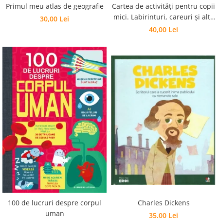
Editura Scriptum
Primul meu atlas de geografie
Cartea de activități pentru copii
mici. Labirinturi, careuri și alte
30,00 Lei
Editura Sophia
jocuri amuzante
40,00 Lei
Editura Usborne
Editura Vellant
Editura Verba
Charles Dickens
100 de lucruri despre corpul
uman
35,00 Lei