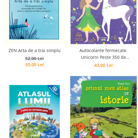
Poezii
Povești
Reviste
Știință si natură
Vârstă
0-2 ani
10+ ani
ZEN Arta de a trai simplu
Autocolante fermecate.
Unicorni Peste 350 de
14+ ani
52,00 Lei
autocolante reutilizabile
50,00 Lei
42,00 Lei
2-5 ani
5-7 ani
7-10 ani
Adulți
toate vârstele
Editura Univers
Cera
Editura Aramis
Editura Arthur