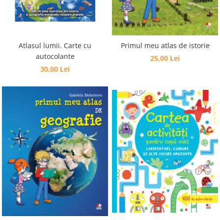
Editura Bookzone
Editura Cartea Copiilor
Editura Cartemma
Atlasul lumii. Carte cu
Primul meu atlas de istorie
Editura Casa
autocolante
25,00 Lei
30,00 Lei
Editura Corint
Editura Frontiera
Editura Gama
Editura Kreativ
Editura Litera
Editura Lizuka Educativ
Editura Nemira
Editura Nomina
Editura Pandora M
Editura Portocala Albastră