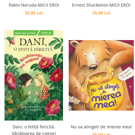
Ernest Shackleton.MICII EROI
Pablo Neruda-MICII EROI
35,00 Lei
35,00 Lei
Dani, o fetiță fericită.
Nu va atingeti de mierea mea!
Vânătoarea de comori
35,00 Lei