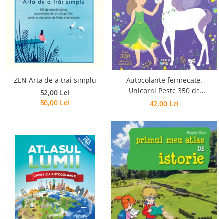
Poezii
Povești
Reviste
Știință si natură
Vârstă
0-2 ani
10+ ani
ZEN Arta de a trai simplu
Autocolante fermecate.
Unicorni Peste 350 de
14+ ani
52,00 Lei
autocolante reutilizabile
50,00 Lei
42,00 Lei
2-5 ani
5-7 ani
7-10 ani
Adulți
toate vârstele
Editura Univers
Cera
Editura Aramis
Editura Arthur