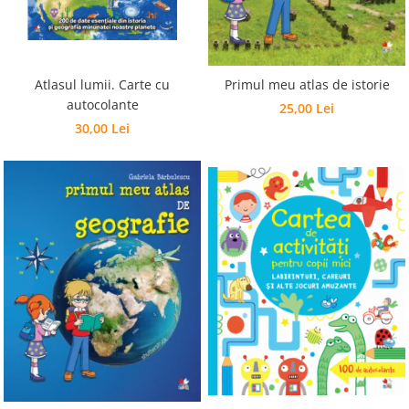
Editura Bookzone
Editura Cartea Copiilor
Editura Cartemma
Atlasul lumii. Carte cu
Primul meu atlas de istorie
Editura Casa
autocolante
25,00 Lei
30,00 Lei
Editura Corint
Editura Frontiera
Editura Gama
Editura Kreativ
Editura Litera
Editura Lizuka Educativ
Editura Nemira
Editura Nomina
Editura Pandora M
Editura Portocala Albastră