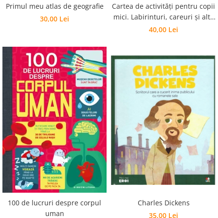
Editura Scriptum
Primul meu atlas de geografie
Cartea de activități pentru copii
mici. Labirinturi, careuri și alte
30,00 Lei
Editura Sophia
jocuri amuzante
40,00 Lei
Editura Usborne
Editura Vellant
Editura Verba
Charles Dickens
100 de lucruri despre corpul
uman
35,00 Lei