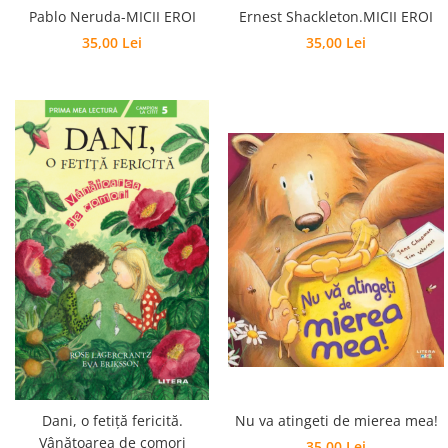
Ernest Shackleton.MICII EROI
Pablo Neruda-MICII EROI
35,00 Lei
35,00 Lei
Dani, o fetiță fericită.
Nu va atingeti de mierea mea!
Vânătoarea de comori
35,00 Lei