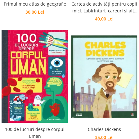
Editura Scriptum
Primul meu atlas de geografie
Cartea de activități pentru copii
mici. Labirinturi, careuri și alte
30,00 Lei
Editura Sophia
jocuri amuzante
40,00 Lei
Editura Usborne
Editura Vellant
Editura Verba
Charles Dickens
100 de lucruri despre corpul
uman
35,00 Lei