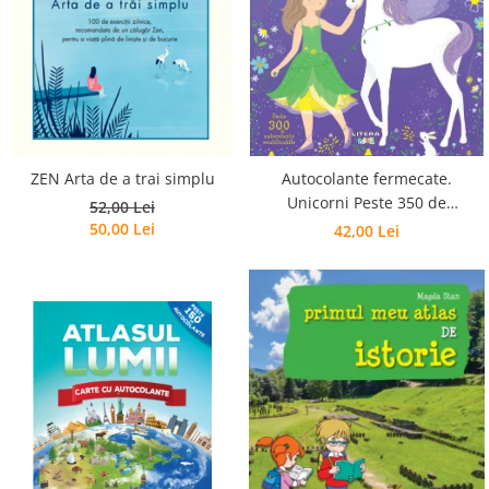
Poezii
Povești
Reviste
Știință si natură
Vârstă
0-2 ani
10+ ani
ZEN Arta de a trai simplu
Autocolante fermecate.
Unicorni Peste 350 de
14+ ani
52,00 Lei
autocolante reutilizabile
50,00 Lei
42,00 Lei
2-5 ani
5-7 ani
7-10 ani
Adulți
toate vârstele
Editura Univers
Cera
Editura Aramis
Editura Arthur