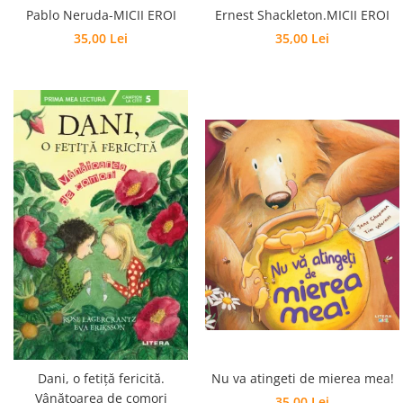
Ernest Shackleton.MICII EROI
Pablo Neruda-MICII EROI
35,00 Lei
35,00 Lei
Dani, o fetiță fericită.
Nu va atingeti de mierea mea!
Vânătoarea de comori
35,00 Lei