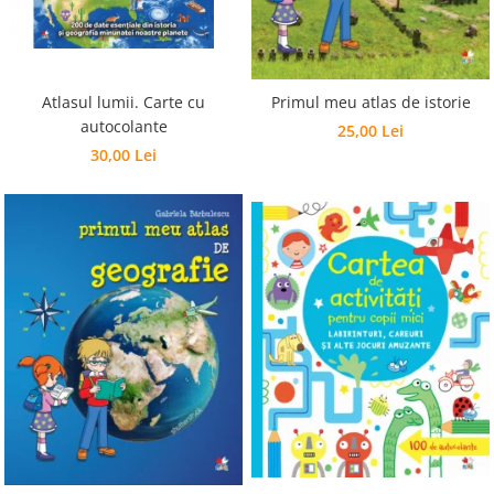
Editura Bookzone
Editura Cartea Copiilor
Editura Cartemma
Atlasul lumii. Carte cu
Primul meu atlas de istorie
Editura Casa
autocolante
25,00 Lei
30,00 Lei
Editura Corint
Editura Frontiera
Editura Gama
Editura Kreativ
Editura Litera
Editura Lizuka Educativ
Editura Nemira
Editura Nomina
Editura Pandora M
Editura Portocala Albastră