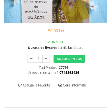
Poezii
Povești
Reviste
Știință si natură
Vârstă
50,00 Lei
0-2 ani
10+ ani
IN STOC
14+ ani
Durata de livrare:
2-3 zile lucrătoare
2-5 ani
ADAUGA IN COS
5-7 ani
7-10 ani
Cod Produs:
C7795
Ai nevoie de ajutor?
0745363436
Adulți
toate vârstele
Adauga la Favorite
Cere informatii
Editura Univers
Cera
Editura Aramis
Editura Arthur