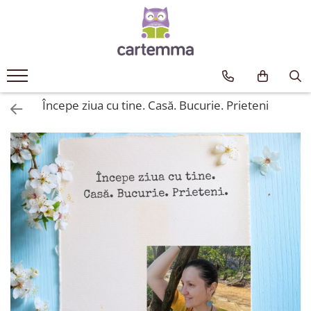
Cărți
Tematică
Craciun
Începe ziua cu tine. Casă. Bucurie. Prieteni
Activități
Artă
Atlase si enciclopedii
Carte de bucate
Călătorie
Educație
Educație financiară
Hobby si craft
Inteligenta emotionala
Limbi străine
Muzicale