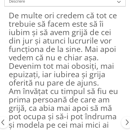
Descriere
Editura Bookzone
De multe ori credem că tot ce
Editura Cartea Copiilor
trebuie să facem este să îi
Editura Cartemma
iubim și să avem grijă de cei
Editura Casa
din jur și atunci lucrurile vor
Editura Corint
funcționa de la sine. Mai apoi
Editura Frontiera
vedem că nu e chiar așa.
Editura Gama
Devenim tot mai obosiți, mai
Editura Kreativ
epuizați, iar iubirea și grija
Editura Litera
oferită nu pare de ajuns.
Editura Lizuka Educativ
Am învățat cu timpul să fiu eu
Editura Nemira
prima persoană de care am
grijă, ca abia mai apoi să mă
Editura Nomina
pot ocupa și să-i pot îndruma
Editura Pandora M
și modela pe cei mai mici ai
Editura Portocala Albastră