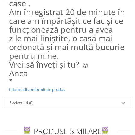
casei.
Editura Scriptum
Am înregistrat 20 de minute în
Editura Sophia
care am împărtășit ce fac și ce
Editura Usborne
funcționează pentru a avea
Editura Vellant
zile mai liniștite, o casă mai
Editura Verba
ordonată și mai multă bucurie
pentru mine.
Vrei să înveți și tu? ☺
Anca
❤
Informatii conformitate produs
Review-uri
(0)
PRODUSE SIMILARE