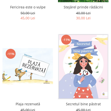
Editura Scriptum
Fericirea este o vulpe
Stejărel prinde rădăcini
Editura Sophia
50,00 Lei
40,00 Lei
Editura Usborne
45,00 Lei
30,00 Lei
Editura Vellant
Editura Verba
-11%
-11%
Plaja rezervată
Secretul bine păstrat
45,00 Lei
45,00 Lei