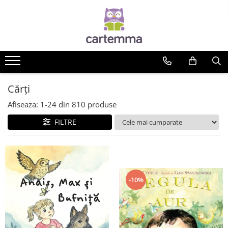
Cărți
Tematică
Craciun
Activități
Cărți
Artă
Afiseaza:
1-
24
din
810
produse
Atlase si enciclopedii
FILTRE
Carte de bucate
Călătorie
Educație
Educație financiară
Hobby si craft
-10%
Inteligenta emotionala
Limbi străine
Muzicale