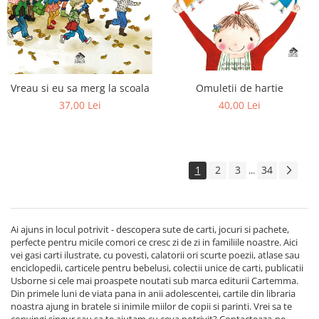
Omuletii de hartie
Vreau si eu sa merg la scoala
40,00 Lei
37,00 Lei
1
2
3
34
...
Ai ajuns in locul potrivit - descopera sute de carti, jocuri si pachete,
perfecte pentru micile comori ce cresc zi de zi in familiile noastre. Aici
vei gasi carti ilustrate, cu povesti, calatorii ori scurte poezii, atlase sau
enciclopedii, carticele pentru bebelusi, colectii unice de carti, publicatii
Usborne si cele mai proaspete noutati sub marca editurii Cartemma.
Din primele luni de viata pana in anii adolescentei, cartile din libraria
noastra ajung in bratele si inimile miilor de copii si parinti. Vrei sa te
convingi singur sau sa te ajutam cu ceva potrivit? Contacteaza-ne