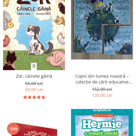
Zor, câinele găină
Copiii din lumea noastră –
colecție de cărți educative
55,00 Lei
pentru copii
152,00 Lei
50,00 Lei
130,00 Lei
-18%