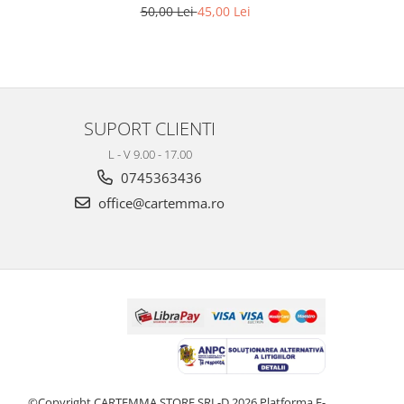
50,00 Lei
45,00 Lei
SUPORT CLIENTI
L - V 9.00 - 17.00
0745363436
office@cartemma.ro
©Copyright CARTEMMA STORE SRL-D 2026
Platforma E-