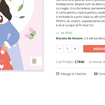
înțelepciune, despre cum să devii su
cu magie, ci cu încredere, persevere
O carte pentru copii și pentru copilu
o invitație la a privi viața cu alți ochi
Pentru că, uneori, superputerea c
e să ai curajul să fii chiar tu!
IN STOC
Durata de livrare:
2-3 zile lucrăto
ADAUG
Cod Produs:
C7846
Ai nevoie d
Adauga la Favorite
Cere 