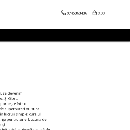
0745363436
0,00
m, să devenim
c. Şi Gloria
 pornește într-o
ele superputeri nu sunt
în lucruri simple: curajul
rija pentru sine, bucuria de
ești.
inițiatică, duioasă și plină de