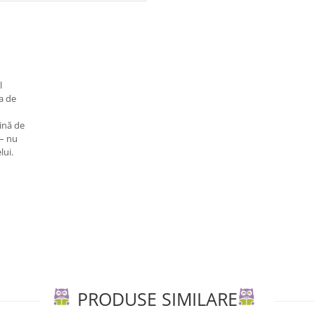
l
a de
lină de
 – nu
lui.
PRODUSE SIMILARE