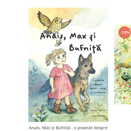
Editura Scriptum
Editura Sophia
Editura Usborne
Editura Vellant
-10%
Editura Verba
Anais, Max și Bufniță - o poveste despre