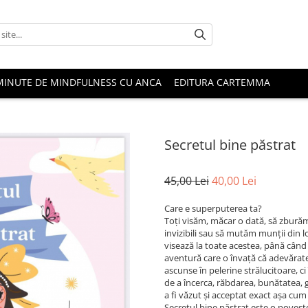
MINUTE DE MINDFULNESS CU ANCA
EDITURA CARTEMMA
Secretul bine păstrat
45,00 Lei
40,00 Lei
Care e superputerea ta?
Toți visăm, măcar o dată, să zbură
invizibili sau să mutăm munții din lo
visează la toate acestea, până când
aventură care o învață că adevărat
ascunse în pelerine strălucitoare, ci 
de a încerca, răbdarea, bunătatea, g
a fi văzut și acceptat exact așa cum 
Secretul bine păstrat este o poveste 