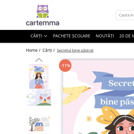
Cărți
Tematică
CĂRȚI
PACHETE ȘCOLARE
NOUTĂȚI
20 DE 
Craciun
Activități
Home /
Cărți /
Secretul bine păstrat
Artă
Atlase si enciclopedii
-11%
Carte de bucate
Călătorie
Educație
Educație financiară
Hobby si craft
Inteligenta emotionala
Limbi străine
Muzicale