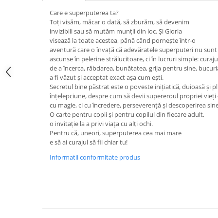
Editura Bookzone
Care e superputerea ta?
Toți visăm, măcar o dată, să zburăm, să devenim
Editura Cartea Copiilor
invizibili sau să mutăm munții din loc. Şi Gloria
Editura Cartemma
visează la toate acestea, până când pornește într-o
aventură care o învață că adevăratele superputeri nu sunt
Editura Casa
ascunse în pelerine strălucitoare, ci în lucruri simple: curaju
de a încerca, răbdarea, bunătatea, grija pentru sine, bucuri
Editura Corint
a fi văzut și acceptat exact așa cum ești.
Editura Frontiera
Secretul bine păstrat este o poveste inițiatică, duioasă și p
înțelepciune, despre cum să devii supereroul propriei vieți
Editura Gama
cu magie, ci cu încredere, perseverență și descoperirea sine
O carte pentru copii și pentru copilul din fiecare adult,
Editura Kreativ
o invitație la a privi viața cu alți ochi.
Editura Litera
Pentru că, uneori, superputerea cea mai mare
e să ai curajul să fii chiar tu!
Editura Lizuka Educativ
Informatii conformitate produs
Editura Nemira
Editura Nomina
Editura Pandora M
Editura Portocala Albastră