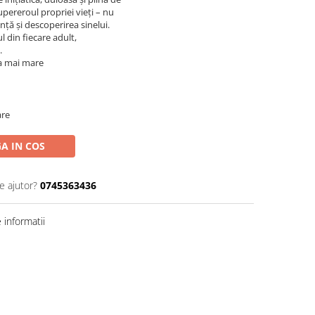
pereroul propriei vieți – nu
nță și descoperirea sinelui.
l din fiecare adult,
.
ea mai mare
are
A IN COS
e ajutor?
0745363436
informatii