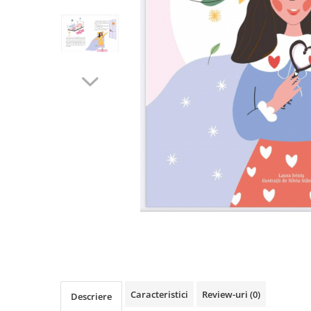
Poezii
Povești
Reviste
Știință si natură
Vârstă
0-2 ani
10+ ani
14+ ani
2-5 ani
5-7 ani
7-10 ani
Adulți
toate vârstele
Editura Univers
Cera
Editura Aramis
Caracteristici
Review-uri
(0)
Descriere
Editura Arthur