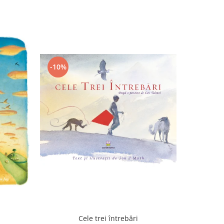
-10%
-10%
Cele trei întrebări
F