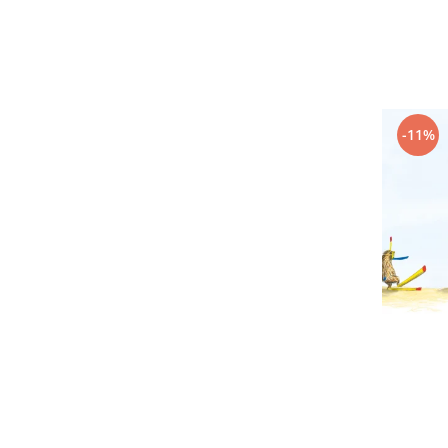
Editura Scriptum
Editura Sophia
Editura Usborne
Editura Vellant
Editura Verba
-11%