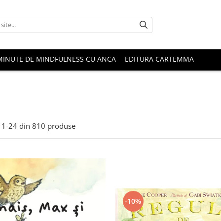
MINUTE DE MINDFULNESS CU ANCA
EDITURA CARTEMMA
1-
24
din
810
produse
-10%