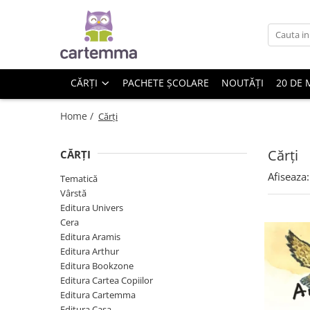
Cărți
Tematică
CĂRȚI
PACHETE ȘCOLARE
NOUTĂȚI
20 DE 
Craciun
Activități
Home /
Cărți
Artă
Atlase si enciclopedii
Cărți
CĂRȚI
Carte de bucate
Afiseaza:
Tematică
Călătorie
Vârstă
Educație
Editura Univers
Educație financiară
Cera
Editura Aramis
Hobby si craft
Editura Arthur
Inteligenta emotionala
Editura Bookzone
Limbi străine
Editura Cartea Copiilor
Muzicale
Editura Cartemma
Editura Casa