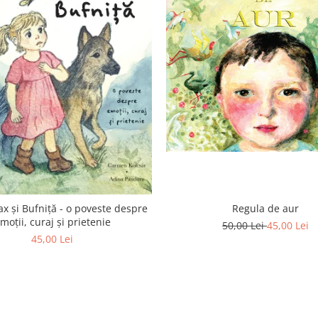
Regula de aur
ax și Bufniță - o poveste despre
moții, curaj și prietenie
50,00 Lei
45,00 Lei
45,00 Lei