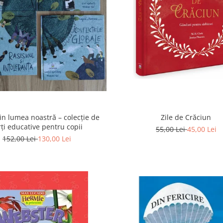
din lumea noastră – colecție de
Zile de Crăciun
rți educative pentru copii
55,00 Lei
45,00 Lei
152,00 Lei
130,00 Lei