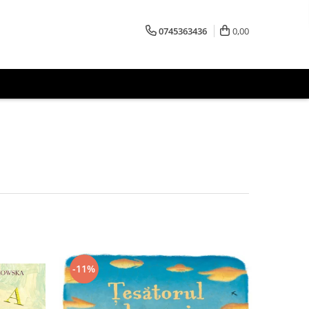
0745363436
0,00
-11%