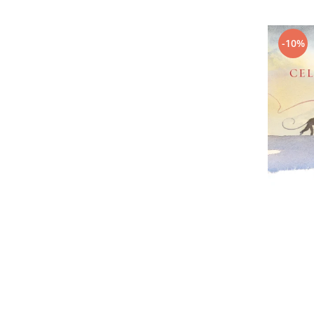
Editura Bookzone
Editura Cartea Copiilor
-10%
Editura Cartemma
Editura Casa
Editura Corint
Editura Frontiera
Editura Gama
Editura Kreativ
Editura Litera
Editura Lizuka Educativ
Editura Nemira
Editura Nomina
Editura Pandora M
Editura Portocala Albastră