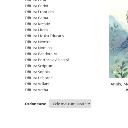
Poezii
Editura Corint
Povești
Editura Frontiera
Reviste
Editura Gama
Știință si natură
Editura Kreativ
Editura Litera
Vârstă
Editura Lizuka Educativ
0-2 ani
Editura Nemira
10+ ani
Editura Nomina
Editura Pandora M
14+ ani
Editura Portocala Albastră
2-5 ani
Editura Scriptum
5-7 ani
Editura Sophia
7-10 ani
Editura Usborne
Adulți
Editura Vellant
Anais, M
e
Editura Verba
toate vârstele
Editura Univers
Ordoneaza:
Cera
Editura Aramis
Editura Arthur