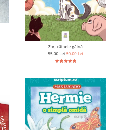
Zor, câinele găină
55,00 Lei
50,00 Lei