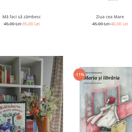
Ziua cea Mare
Mă faci să zâmbesc
45,00 Lei
40,00 Lei
45,00 Lei
35,00 Lei
-11%