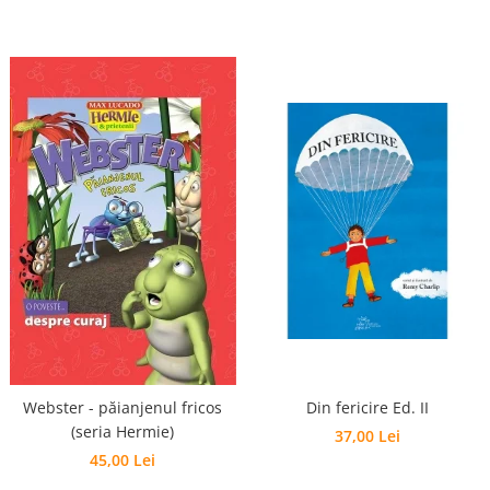
Webster - păianjenul fricos
Din fericire Ed. II
(seria Hermie)
37,00 Lei
45,00 Lei