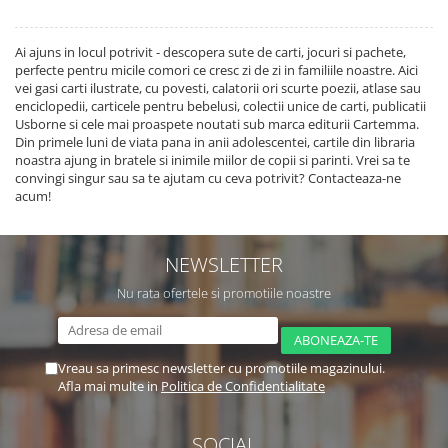
Ai ajuns in locul potrivit - descopera sute de carti, jocuri si pachete,
perfecte pentru micile comori ce cresc zi de zi in familiile noastre. Aici
vei gasi carti ilustrate, cu povesti, calatorii ori scurte poezii, atlase sau
enciclopedii, carticele pentru bebelusi, colectii unice de carti, publicatii
Usborne si cele mai proaspete noutati sub marca editurii Cartemma.
Din primele luni de viata pana in anii adolescentei, cartile din libraria
noastra ajung in bratele si inimile miilor de copii si parinti. Vrei sa te
convingi singur sau sa te ajutam cu ceva potrivit? Contacteaza-ne
acum!
NEWSLETTER
Nu rata ofertele si promotiile noastre
Vreau sa primesc newsletter cu promotiile magazinului.
Afla mai multe in
Politica de Confidentialitate
SOCIAL