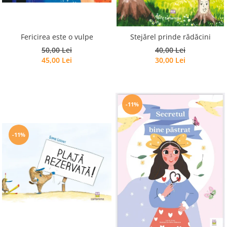
Editura Scriptum
Editura Sophia
Editura Usborne
Fericirea este o vulpe
Stejărel prinde rădăcini
50,00 Lei
40,00 Lei
Editura Vellant
45,00 Lei
30,00 Lei
Editura Verba
-11%
-11%