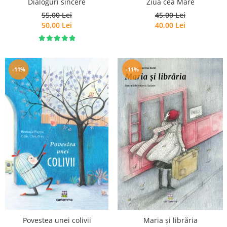
Dialoguri sincere
Ziua cea Mare
55,00 Lei
45,00 Lei
50,00 Lei
40,00 Lei
-11%
-11%
Povestea unei colivii
Maria și librăria