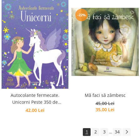
-22%
Autocolante fermecate.
Mă faci să zâmbesc
Unicorni Peste 350 de
45,00 Lei
autocolante reutilizabile
35,00 Lei
42,00 Lei
1
2
3
34
...