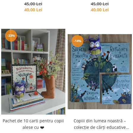
45,00 Lei
45,00 Lei
40,00 Lei
40,00 Lei
-33%
-14%
Copiii din lumea noastră –
Pachet de 10 carti pentru copii
colecție de cărți educative
alese cu ❤️