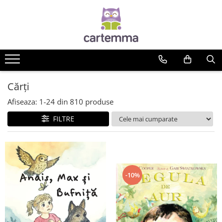
Cărți
Tematică
Craciun
Activități
Cărți
Artă
Afiseaza:
1-
24
din
810
produse
Atlase si enciclopedii
FILTRE
Carte de bucate
Călătorie
Educație
Educație financiară
Hobby si craft
-10%
Inteligenta emotionala
Limbi străine
Muzicale