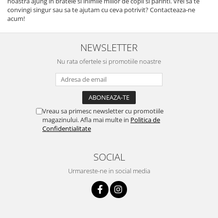
noastra ajung in bratele si inimile miilor de copii si parinti. Vrei sa te
convingi singur sau sa te ajutam cu ceva potrivit? Contacteaza-ne
acum!
NEWSLETTER
Nu rata ofertele si promotiile noastre
Vreau sa primesc newsletter cu promotiile
magazinului. Afla mai multe in
Politica de
Confidentialitate
SOCIAL
Urmareste-ne in social media