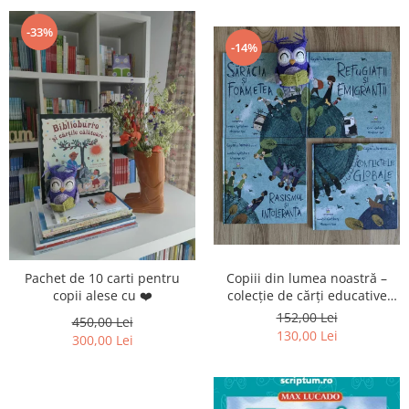
-33%
-14%
Pachet de 10 carti pentru
Copiii din lumea noastră –
copii alese cu ❤️
colecție de cărți educative
pentru copii
152,00 Lei
450,00 Lei
130,00 Lei
300,00 Lei