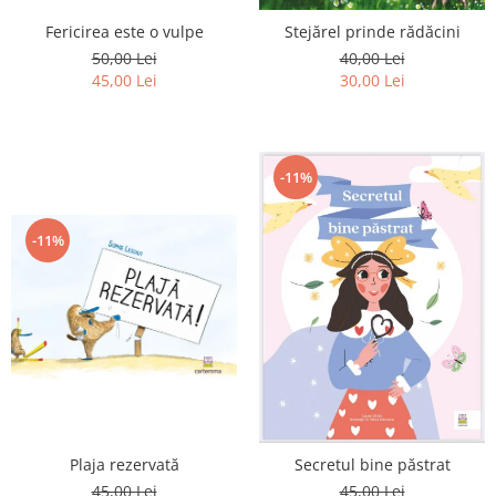
Editura Scriptum
Fericirea este o vulpe
Stejărel prinde rădăcini
Editura Sophia
50,00 Lei
40,00 Lei
Editura Usborne
45,00 Lei
30,00 Lei
Editura Vellant
Editura Verba
-11%
-11%
Plaja rezervată
Secretul bine păstrat
45,00 Lei
45,00 Lei