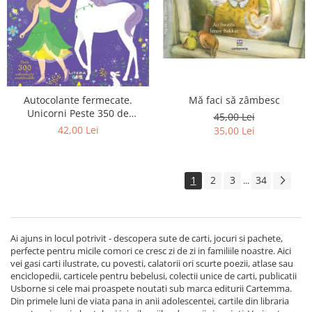
Mă faci să zâmbesc
Autocolante fermecate.
Unicorni Peste 350 de
45,00 Lei
autocolante reutilizabile
42,00 Lei
35,00 Lei
1
2
3
34
...
Ai ajuns in locul potrivit - descopera sute de carti, jocuri si pachete,
perfecte pentru micile comori ce cresc zi de zi in familiile noastre. Aici
vei gasi carti ilustrate, cu povesti, calatorii ori scurte poezii, atlase sau
enciclopedii, carticele pentru bebelusi, colectii unice de carti, publicatii
Usborne si cele mai proaspete noutati sub marca editurii Cartemma.
Din primele luni de viata pana in anii adolescentei, cartile din libraria