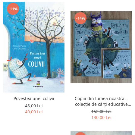
-11%
-14%
Copiii din lumea noastră –
Povestea unei colivii
colecție de cărți educative
45,00 Lei
pentru copii
152,00 Lei
40,00 Lei
130,00 Lei