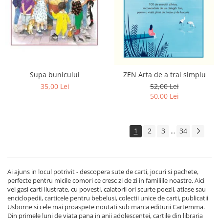
Supa bunicului
ZEN Arta de a trai simplu
35,00 Lei
52,00 Lei
50,00 Lei
1
2
3
34
...
Ai ajuns in locul potrivit - descopera sute de carti, jocuri si pachete,
perfecte pentru micile comori ce cresc zi de zi in familiile noastre. Aici
vei gasi carti ilustrate, cu povesti, calatorii ori scurte poezii, atlase sau
enciclopedii, carticele pentru bebelusi, colectii unice de carti, publicatii
Usborne si cele mai proaspete noutati sub marca editurii Cartemma.
Din primele luni de viata pana in anii adolescentei, cartile din libraria