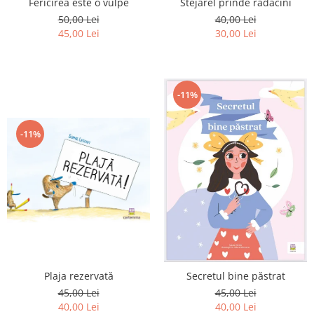
Fericirea este o vulpe
Stejărel prinde rădăcini
Editura Scriptum
50,00 Lei
40,00 Lei
Editura Sophia
45,00 Lei
30,00 Lei
Editura Usborne
Editura Vellant
Editura Verba
-11%
-11%
Plaja rezervată
Secretul bine păstrat
45,00 Lei
45,00 Lei
40,00 Lei
40,00 Lei