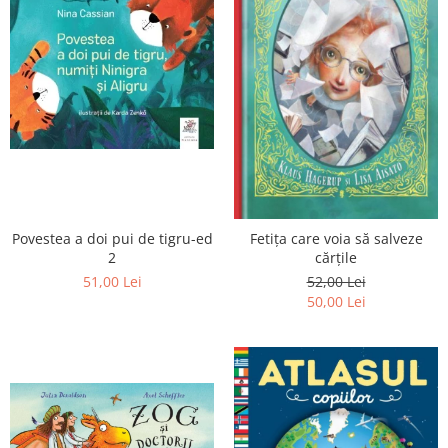
Povestea a doi pui de tigru-ed
Fetița care voia să salveze
2
cărțile
51,00 Lei
52,00 Lei
50,00 Lei