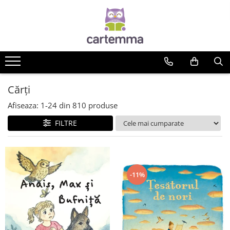
Cărți
Tematică
Craciun
Activități
Cărți
Artă
Afiseaza:
1-
24
din
810
produse
Atlase si enciclopedii
FILTRE
Carte de bucate
Călătorie
Educație
Educație financiară
-11%
Hobby si craft
Inteligenta emotionala
Limbi străine
Muzicale