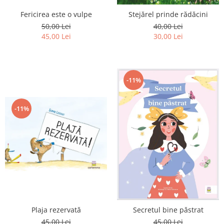
Editura Scriptum
Fericirea este o vulpe
Stejărel prinde rădăcini
Editura Sophia
50,00 Lei
40,00 Lei
Editura Usborne
45,00 Lei
30,00 Lei
Editura Vellant
Editura Verba
-11%
-11%
Plaja rezervată
Secretul bine păstrat
45,00 Lei
45,00 Lei