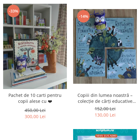
-33%
-14%
Pachet de 10 carti pentru
Copiii din lumea noastră –
copii alese cu ❤️
colecție de cărți educative
pentru copii
152,00 Lei
450,00 Lei
130,00 Lei
300,00 Lei