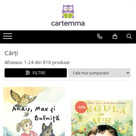
Cărți
Tematică
Craciun
Activități
Cărți
Artă
Afiseaza:
1-
24
din
810
produse
Atlase si enciclopedii
FILTRE
Carte de bucate
Călătorie
Educație
Educație financiară
Hobby si craft
-10%
Inteligenta emotionala
Limbi străine
Muzicale