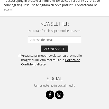
noastra ajung in bratele si inimile miilor de copii si parinti. Vrei sa te
convingi singur sau sa te ajutam cu ceva potrivit? Contacteaza-ne
acum!
NEWSLETTER
Nu rata ofertele si promotiile noastre
Vreau sa primesc newsletter cu promotiile
magazinului. Afla mai multe in
Politica de
Confidentialitate
SOCIAL
Urmareste-ne in social media