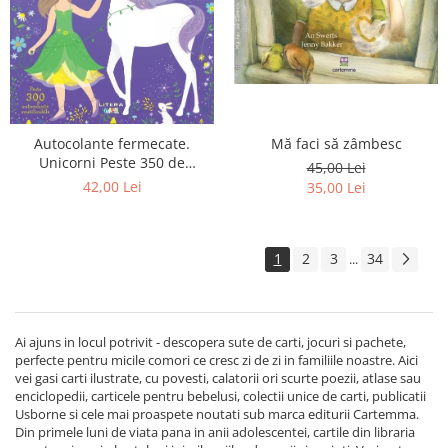
Mă faci să zâmbesc
Autocolante fermecate.
Unicorni Peste 350 de
45,00 Lei
autocolante reutilizabile
42,00 Lei
35,00 Lei
1
2
3
34
...
Ai ajuns in locul potrivit - descopera sute de carti, jocuri si pachete,
perfecte pentru micile comori ce cresc zi de zi in familiile noastre. Aici
vei gasi carti ilustrate, cu povesti, calatorii ori scurte poezii, atlase sau
enciclopedii, carticele pentru bebelusi, colectii unice de carti, publicatii
Usborne si cele mai proaspete noutati sub marca editurii Cartemma.
Din primele luni de viata pana in anii adolescentei, cartile din libraria