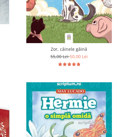
Zor, câinele găină
55,00 Lei
50,00 Lei