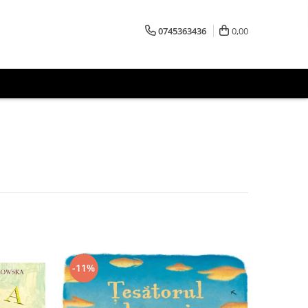
0745363436
0,00
-11%