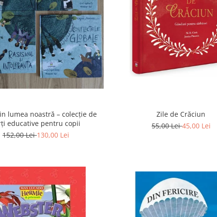
din lumea noastră – colecție de
Zile de Crăciun
rți educative pentru copii
55,00 Lei
45,00 Lei
152,00 Lei
130,00 Lei