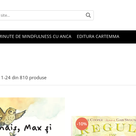
MINUTE DE MINDFULNESS CU ANCA
EDITURA CARTEMMA
1-
24
din
810
produse
-10%