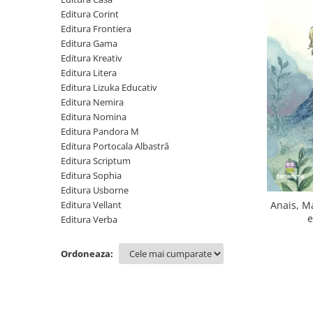
Poezii
Editura Corint
Povești
Editura Frontiera
Reviste
Editura Gama
Știință si natură
Editura Kreativ
Editura Litera
Vârstă
Editura Lizuka Educativ
0-2 ani
Editura Nemira
10+ ani
Editura Nomina
Editura Pandora M
14+ ani
Editura Portocala Albastră
2-5 ani
Editura Scriptum
5-7 ani
Editura Sophia
7-10 ani
Editura Usborne
Adulți
Editura Vellant
Anais, M
e
Editura Verba
toate vârstele
Editura Univers
Ordoneaza:
Cera
Editura Aramis
Editura Arthur