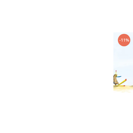
Editura Scriptum
Editura Sophia
Editura Usborne
Editura Vellant
Editura Verba
-11%