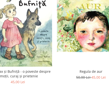
Regula de aur
ax și Bufniță - o poveste despre
moții, curaj și prietenie
50,00 Lei
45,00 Lei
45,00 Lei