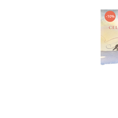
Editura Bookzone
Editura Cartea Copiilor
-10%
Editura Cartemma
Editura Casa
Editura Corint
Editura Frontiera
Editura Gama
Editura Kreativ
Editura Litera
Editura Lizuka Educativ
Editura Nemira
Editura Nomina
Editura Pandora M
Editura Portocala Albastră