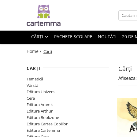
Cărți
Tematică
CĂRȚI
PACHETE ȘCOLARE
NOUTĂȚI
20 DE 
Craciun
Activități
Home /
Cărți
Artă
Atlase si enciclopedii
Cărți
CĂRȚI
Carte de bucate
Afiseaza:
Tematică
Călătorie
Vârstă
Educație
Editura Univers
Educație financiară
Cera
Editura Aramis
Hobby si craft
Editura Arthur
Inteligenta emotionala
Editura Bookzone
Limbi străine
Editura Cartea Copiilor
Muzicale
Editura Cartemma
Editura Casa