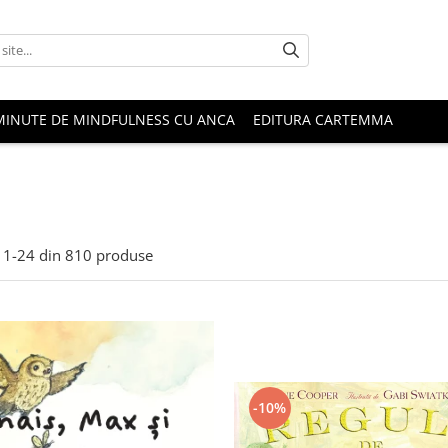
MINUTE DE MINDFULNESS CU ANCA
EDITURA CARTEMMA
1-
24
din
810
produse
-10%