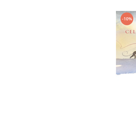
Editura Bookzone
Editura Cartea Copiilor
-10%
Editura Cartemma
Editura Casa
Editura Corint
Editura Frontiera
Editura Gama
Editura Kreativ
Editura Litera
Editura Lizuka Educativ
Editura Nemira
Editura Nomina
Editura Pandora M
Editura Portocala Albastră