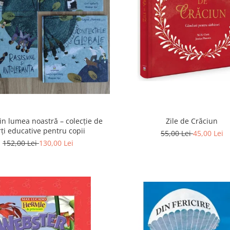
din lumea noastră – colecție de
Zile de Crăciun
rți educative pentru copii
55,00 Lei
45,00 Lei
152,00 Lei
130,00 Lei