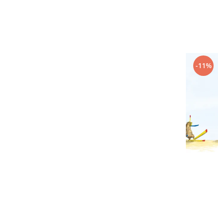
Editura Scriptum
Editura Sophia
Editura Usborne
Editura Vellant
Editura Verba
-11%