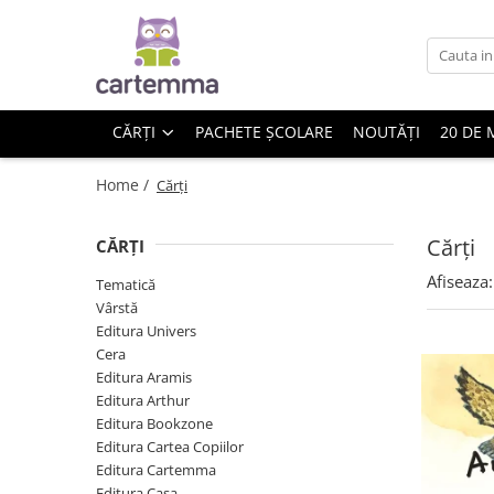
Cărți
Tematică
CĂRȚI
PACHETE ȘCOLARE
NOUTĂȚI
20 DE 
Craciun
Activități
Home /
Cărți
Artă
Atlase si enciclopedii
Cărți
CĂRȚI
Carte de bucate
Afiseaza:
Tematică
Călătorie
Vârstă
Educație
Editura Univers
Educație financiară
Cera
Editura Aramis
Hobby si craft
Editura Arthur
Inteligenta emotionala
Editura Bookzone
Limbi străine
Editura Cartea Copiilor
Muzicale
Editura Cartemma
Editura Casa