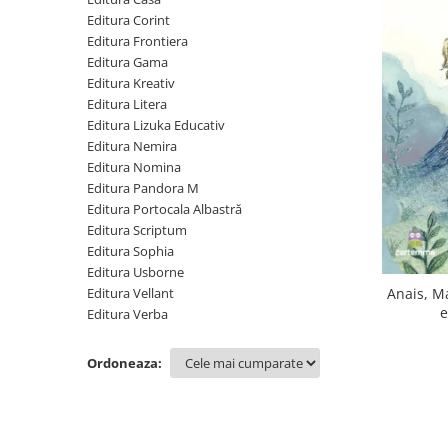
Poezii
Editura Corint
Povești
Editura Frontiera
Reviste
Editura Gama
Știință si natură
Editura Kreativ
Editura Litera
Vârstă
Editura Lizuka Educativ
0-2 ani
Editura Nemira
10+ ani
Editura Nomina
Editura Pandora M
14+ ani
Editura Portocala Albastră
2-5 ani
Editura Scriptum
5-7 ani
Editura Sophia
7-10 ani
Editura Usborne
Adulți
Editura Vellant
Anais, M
e
Editura Verba
toate vârstele
Editura Univers
Ordoneaza:
Cera
Editura Aramis
Editura Arthur