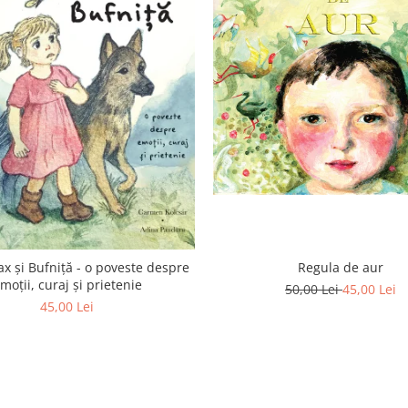
Regula de aur
ax și Bufniță - o poveste despre
moții, curaj și prietenie
50,00 Lei
45,00 Lei
45,00 Lei