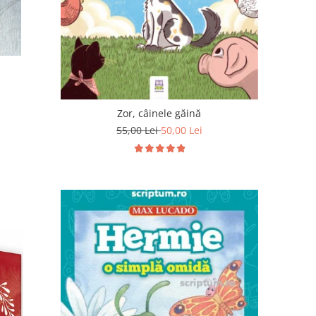
Zor, câinele găină
55,00 Lei
50,00 Lei