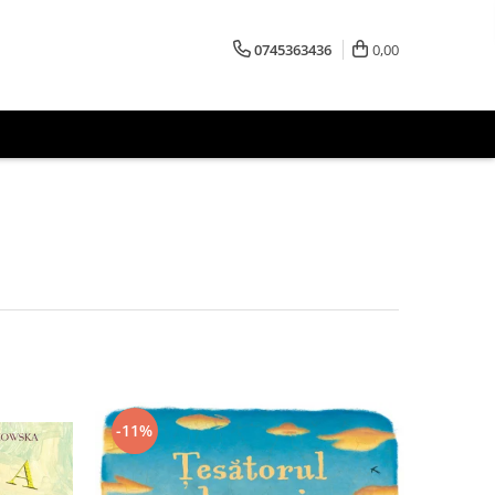
0745363436
0,00
-11%