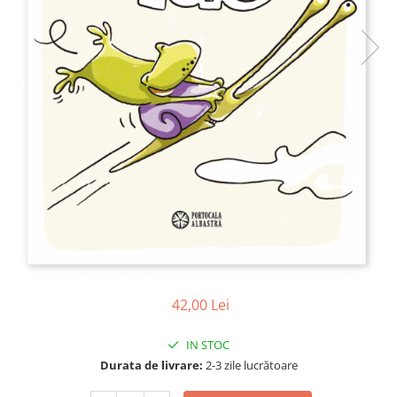
Poezii
Povești
Reviste
Știință si natură
Vârstă
0-2 ani
10+ ani
14+ ani
2-5 ani
5-7 ani
7-10 ani
Adulți
toate vârstele
42,00 Lei
Editura Univers
Cera
IN STOC
Editura Aramis
Durata de livrare:
2-3 zile lucrătoare
Editura Arthur