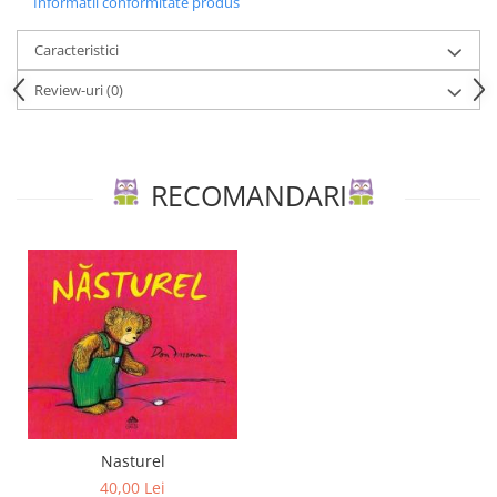
Informatii conformitate produs
Editura Scriptum
Editura Sophia
Caracteristici
Editura Usborne
Review-uri
(0)
Editura Vellant
Editura Verba
RECOMANDARI
Nasturel
40,00 Lei