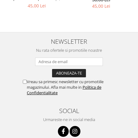
curaj și prietenie
45,00 Lei
45,00 Lei
NEWSLETTER
Nu rata ofertele si promotiile noastre
Vreau sa primesc newsletter cu promotiile
magazinului. Afla mai multe in
Politica de
Confidentialitate
SOCIAL
Urmareste-ne in social media