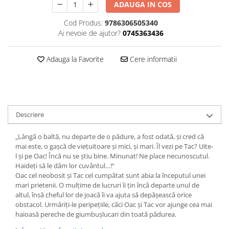
ADAUGA IN COS
Editura Bookzone
Cod Produs:
9786306505340
Editura Cartea Copiilor
Ai nevoie de ajutor?
0745363436
Editura Cartemma
Editura Casa
Adauga la Favorite
Cere informatii
Editura Corint
Editura Frontiera
Editura Gama
Descriere
Editura Kreativ
„Lângă o baltă, nu departe de o pădure, a fost odată, și cred că
Editura Litera
mai este, o gașcă de viețuitoare și mici, și mari. Îl vezi pe Tac? Uite-
Editura Lizuka Educativ
l și pe Oac! Încă nu se știu bine. Minunat! Ne place necunoscutul.
Haideți să le dăm lor cuvântul…!“
Editura Nemira
Oac cel neobosit și Tac cel cumpătat sunt abia la începutul unei
Editura Nomina
mari prietenii. O mulțime de lucruri îi țin încă departe unul de
altul, însă cheful lor de joacă îi va ajuta să depășească orice
Editura Pandora M
obstacol. Urmăriți-le peripețiile, căci Oac și Tac vor ajunge cea mai
haioasă pereche de giumbușlucari din toată pădurea.
Editura Portocala Albastră