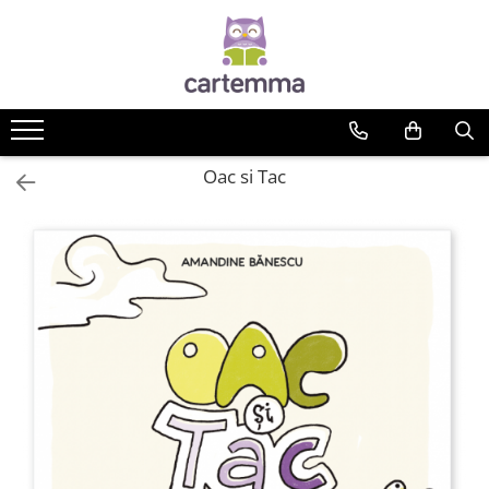
Cărți
Tematică
Craciun
Oac si Tac
Activități
Artă
Atlase si enciclopedii
Carte de bucate
Călătorie
Educație
Educație financiară
Hobby si craft
Inteligenta emotionala
Limbi străine
Muzicale