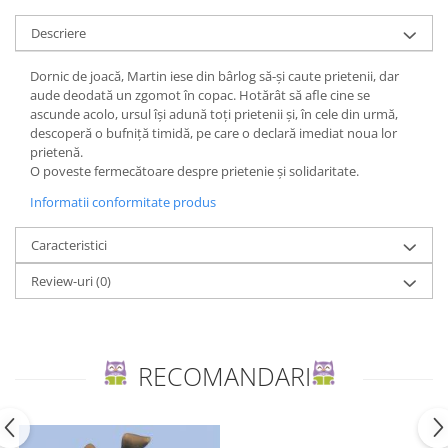
Editura Bookzone
Descriere
Editura Cartea Copiilor
Dornic de joacă, Martin iese din bârlog să-și caute prietenii, dar
Editura Cartemma
aude deodată un zgomot în copac. Hotărât să afle cine se
ascunde acolo, ursul își adună toți prietenii și, în cele din urmă,
Editura Casa
descoperă o bufniță timidă, pe care o declară imediat noua lor
Editura Corint
prietenă.
O poveste fermecătoare despre prietenie și solidaritate.
Editura Frontiera
Informatii conformitate produs
Editura Gama
Editura Kreativ
Caracteristici
Editura Litera
Review-uri
(0)
Editura Lizuka Educativ
Editura Nemira
Editura Nomina
RECOMANDARI
Editura Pandora M
Editura Portocala Albastră