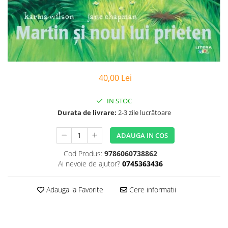
Poezii
Povești
Reviste
Știință si natură
Vârstă
0-2 ani
40,00 Lei
10+ ani
14+ ani
IN STOC
2-5 ani
Durata de livrare:
2-3 zile lucrătoare
5-7 ani
ADAUGA IN COS
7-10 ani
Adulți
Cod Produs:
9786060738862
toate vârstele
Ai nevoie de ajutor?
0745363436
Editura Univers
Adauga la Favorite
Cere informatii
Cera
Editura Aramis
Editura Arthur