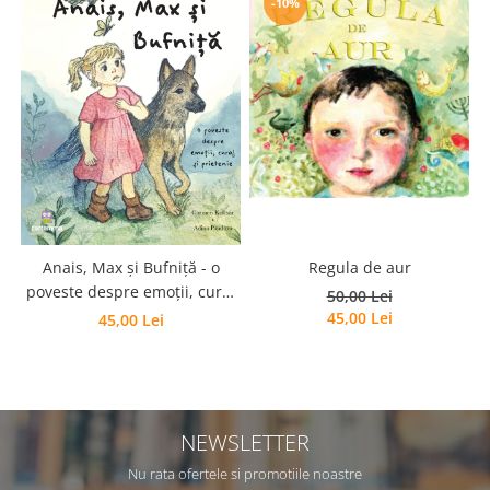
-10%
Regula de aur
Anais, Max și Bufniță - o
poveste despre emoții, curaj
50,00 Lei
și prietenie
45,00 Lei
45,00 Lei
NEWSLETTER
Nu rata ofertele si promotiile noastre