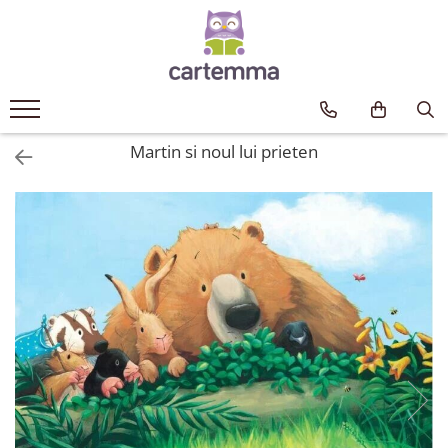
Cărți
Tematică
Craciun
Martin si noul lui prieten
Activități
Artă
Atlase si enciclopedii
Carte de bucate
Călătorie
Educație
Educație financiară
Hobby si craft
Inteligenta emotionala
Limbi străine
Muzicale