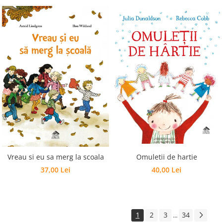
Vreau si eu sa merg la scoala
Omuletii de hartie
37,00 Lei
40,00 Lei
1
2
3
34
...