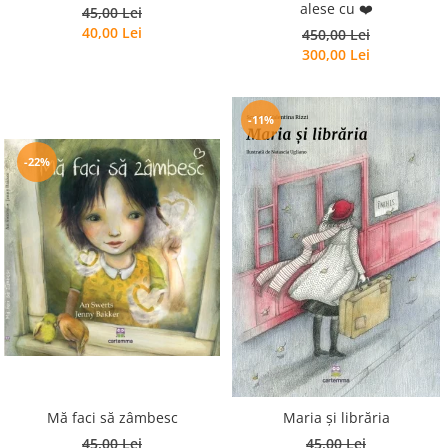
alese cu ❤️
45,00 Lei
40,00 Lei
450,00 Lei
300,00 Lei
-11%
-22%
Mă faci să zâmbesc
Maria și librăria
45,00 Lei
45,00 Lei