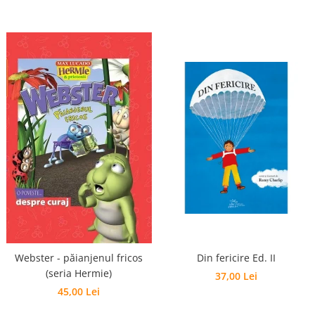
Webster - păianjenul fricos
Din fericire Ed. II
(seria Hermie)
37,00 Lei
45,00 Lei