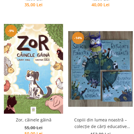
35,00 Lei
40,00 Lei
-9%
-14%
Zor, câinele găină
Copiii din lumea noastră –
colecție de cărți educative
55,00 Lei
pentru copii
50,00 Lei