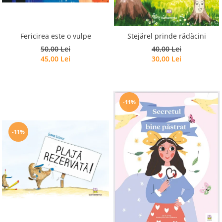
Editura Scriptum
Editura Sophia
Editura Usborne
Fericirea este o vulpe
Stejărel prinde rădăcini
50,00 Lei
40,00 Lei
Editura Vellant
45,00 Lei
30,00 Lei
Editura Verba
-11%
-11%