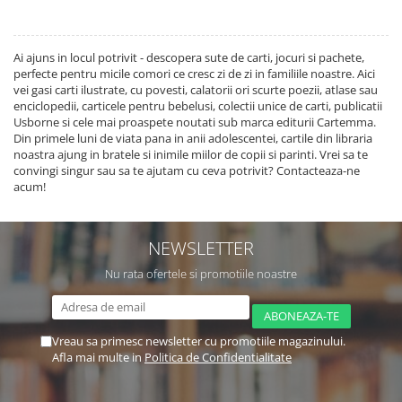
Ai ajuns in locul potrivit - descopera sute de carti, jocuri si pachete,
perfecte pentru micile comori ce cresc zi de zi in familiile noastre. Aici
vei gasi carti ilustrate, cu povesti, calatorii ori scurte poezii, atlase sau
enciclopedii, carticele pentru bebelusi, colectii unice de carti, publicatii
Usborne si cele mai proaspete noutati sub marca editurii Cartemma.
Din primele luni de viata pana in anii adolescentei, cartile din libraria
noastra ajung in bratele si inimile miilor de copii si parinti. Vrei sa te
convingi singur sau sa te ajutam cu ceva potrivit? Contacteaza-ne
acum!
NEWSLETTER
Nu rata ofertele si promotiile noastre
Vreau sa primesc newsletter cu promotiile magazinului.
Afla mai multe in
Politica de Confidentialitate