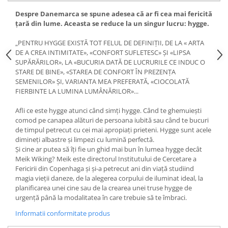
Editura Scriptum
Despre Danemarca se spune adesea că ar fi cea mai fericită
Editura Sophia
ţară din lume. Aceasta se reduce la un singur lucru: hygge.
Editura Usborne
„PENTRU HYGGE EXISTĂ TOT FELUL DE DEFINIŢII, DE LA « ARTA
Editura Vellant
DE A CREA INTIMITATE», «CONFORT SUFLETESC» ŞI «LIPSA
SUPĂRĂRILOR», LA «BUCURIA DATĂ DE LUCRURILE CE INDUC O
Editura Verba
STARE DE BINE», «STAREA DE CONFORT ÎN PREZENŢA
SEMENILOR» ŞI, VARIANTA MEA PREFERATĂ, «CIOCOLATĂ
FIERBINTE LA LUMINA LUMÂNĂRILOR»...
Afli ce este hygge atunci când simţi hygge. Când te ghemuieşti
comod pe canapea alături de persoana iubită sau când te bucuri
de timpul petrecut cu cei mai apropiaţi prieteni. Hygge sunt acele
dimineţi albastre şi limpezi cu lumină perfectă.
Şi cine ar putea să îţi fie un ghid mai bun în lumea hygge decât
Meik Wiking? Meik este directorul Institutului de Cercetare a
Fericirii din Copenhaga şi şi-a petrecut ani din viaţă studiind
magia vieţii daneze, de la alegerea corpului de iluminat ideal, la
planificarea unei cine sau de la crearea unei truse hygge de
urgenţă până la modalitatea în care trebuie să te îmbraci.
Informatii conformitate produs