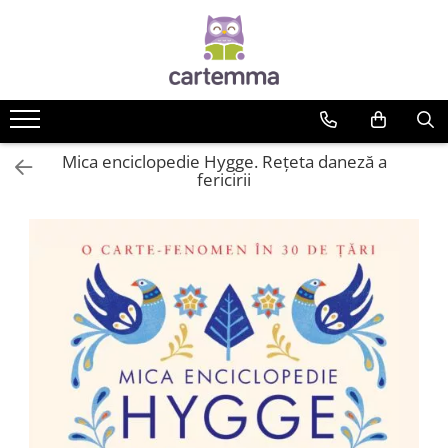
Cărți
Tematică
Craciun
Mica enciclopedie Hygge. Rețeta daneză a
Activități
fericirii
Artă
Atlase si enciclopedii
Carte de bucate
Călătorie
Educație
Educație financiară
Hobby si craft
Inteligenta emotionala
Limbi străine
Muzicale