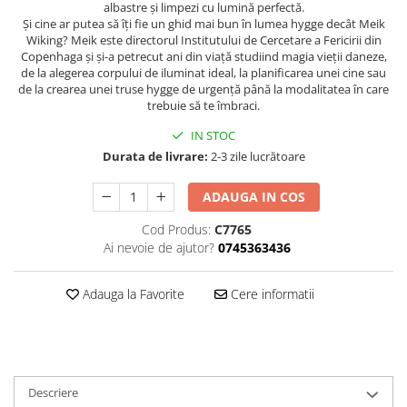
albastre şi limpezi cu lumină perfectă.
Editura Bookzone
Şi cine ar putea să îţi fie un ghid mai bun în lumea hygge decât Meik
Wiking? Meik este directorul Institutului de Cercetare a Fericirii din
Editura Cartea Copiilor
Copenhaga şi şi-a petrecut ani din viaţă studiind magia vieţii daneze,
de la alegerea corpului de iluminat ideal, la planificarea unei cine sau
Editura Cartemma
de la crearea unei truse hygge de urgenţă până la modalitatea în care
Editura Casa
trebuie să te îmbraci.
Editura Corint
IN STOC
Durata de livrare:
2-3 zile lucrătoare
Editura Frontiera
Editura Gama
ADAUGA IN COS
Editura Kreativ
Cod Produs:
C7765
Editura Litera
Ai nevoie de ajutor?
0745363436
Editura Lizuka Educativ
Adauga la Favorite
Cere informatii
Editura Nemira
Editura Nomina
Editura Pandora M
Editura Portocala Albastră
Descriere