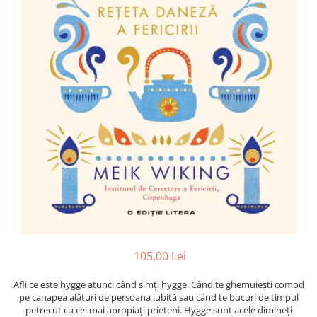
Poezii
Povești
Reviste
Știință si natură
Vârstă
0-2 ani
10+ ani
14+ ani
2-5 ani
5-7 ani
7-10 ani
Adulți
toate vârstele
Editura Univers
105,00 Lei
Cera
Afli ce este hygge atunci când simţi hygge. Când te ghemuieşti comod
Editura Aramis
pe canapea alături de persoana iubită sau când te bucuri de timpul
Editura Arthur
petrecut cu cei mai apropiaţi prieteni. Hygge sunt acele dimineţi