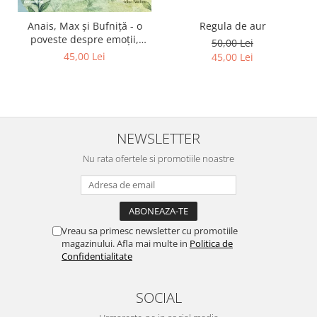
Regula de aur
Anais, Max și Bufniță - o
poveste despre emoții,
50,00 Lei
curaj și prietenie
45,00 Lei
45,00 Lei
NEWSLETTER
Nu rata ofertele si promotiile noastre
Vreau sa primesc newsletter cu promotiile
magazinului. Afla mai multe in
Politica de
Confidentialitate
SOCIAL