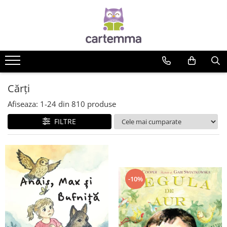
Cărți
Tematică
Craciun
Activități
Cărți
Artă
Afiseaza:
1-
24
din
810
produse
Atlase si enciclopedii
FILTRE
Carte de bucate
Călătorie
Educație
Educație financiară
Hobby si craft
-10%
Inteligenta emotionala
Limbi străine
Muzicale