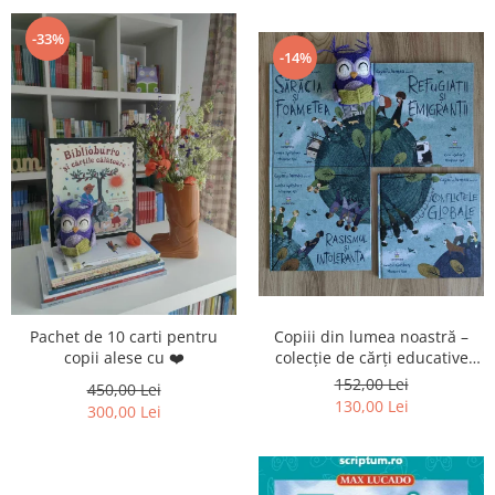
-33%
-14%
Pachet de 10 carti pentru
Copiii din lumea noastră –
copii alese cu ❤️
colecție de cărți educative
pentru copii
152,00 Lei
450,00 Lei
130,00 Lei
300,00 Lei