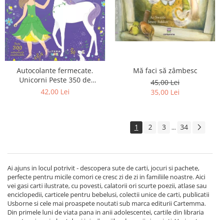
Mă faci să zâmbesc
Autocolante fermecate.
Unicorni Peste 350 de
45,00 Lei
autocolante reutilizabile
42,00 Lei
35,00 Lei
1
2
3
34
...
Ai ajuns in locul potrivit - descopera sute de carti, jocuri si pachete,
perfecte pentru micile comori ce cresc zi de zi in familiile noastre. Aici
vei gasi carti ilustrate, cu povesti, calatorii ori scurte poezii, atlase sau
enciclopedii, carticele pentru bebelusi, colectii unice de carti, publicatii
Usborne si cele mai proaspete noutati sub marca editurii Cartemma.
Din primele luni de viata pana in anii adolescentei, cartile din libraria