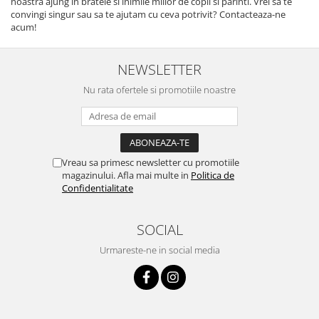
noastra ajung in bratele si inimile miilor de copii si parinti. Vrei sa te
convingi singur sau sa te ajutam cu ceva potrivit? Contacteaza-ne
acum!
NEWSLETTER
Nu rata ofertele si promotiile noastre
Vreau sa primesc newsletter cu promotiile
magazinului. Afla mai multe in
Politica de
Confidentialitate
SOCIAL
Urmareste-ne in social media