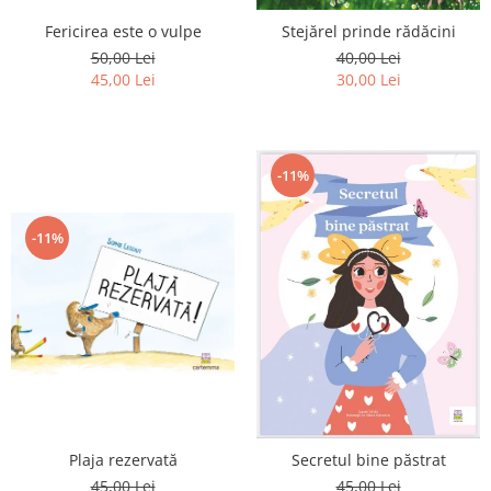
Editura Scriptum
Fericirea este o vulpe
Stejărel prinde rădăcini
Editura Sophia
50,00 Lei
40,00 Lei
Editura Usborne
45,00 Lei
30,00 Lei
Editura Vellant
Editura Verba
-11%
-11%
Plaja rezervată
Secretul bine păstrat
45,00 Lei
45,00 Lei