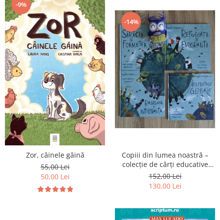
-9%
-14%
Zor, câinele găină
Copiii din lumea noastră –
colecție de cărți educative
55,00 Lei
pentru copii
152,00 Lei
50,00 Lei
130,00 Lei