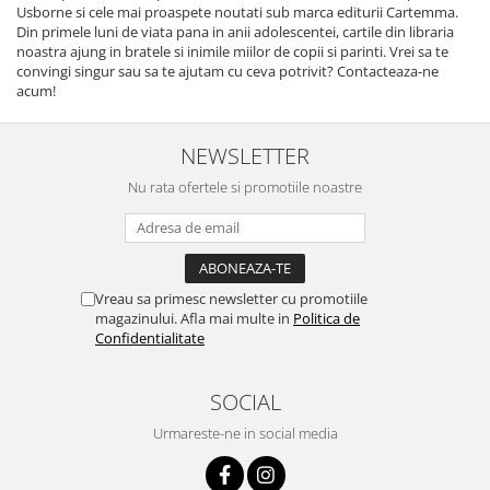
Usborne si cele mai proaspete noutati sub marca editurii Cartemma.
Din primele luni de viata pana in anii adolescentei, cartile din libraria
noastra ajung in bratele si inimile miilor de copii si parinti. Vrei sa te
convingi singur sau sa te ajutam cu ceva potrivit? Contacteaza-ne
acum!
NEWSLETTER
Nu rata ofertele si promotiile noastre
Vreau sa primesc newsletter cu promotiile
magazinului. Afla mai multe in
Politica de
Confidentialitate
SOCIAL
Urmareste-ne in social media