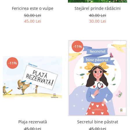
Editura Scriptum
Fericirea este o vulpe
Stejărel prinde rădăcini
Editura Sophia
50,00 Lei
40,00 Lei
Editura Usborne
45,00 Lei
30,00 Lei
Editura Vellant
Editura Verba
-11%
-11%
Plaja rezervată
Secretul bine păstrat
45,00 Lei
45,00 Lei