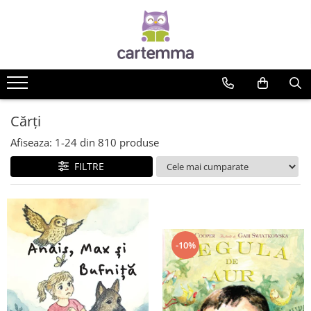
Cărți
Tematică
Craciun
Activități
Cărți
Artă
Afiseaza:
1-
24
din
810
produse
Atlase si enciclopedii
FILTRE
Carte de bucate
Călătorie
Educație
Educație financiară
Hobby si craft
-10%
Inteligenta emotionala
Limbi străine
Muzicale