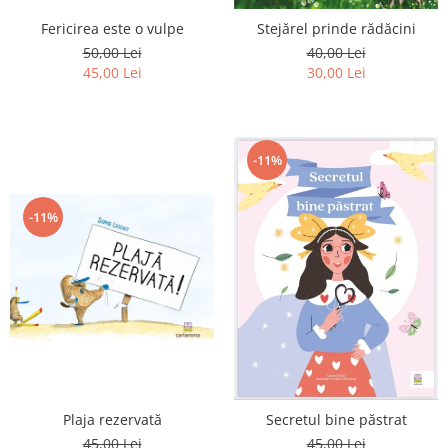
Editura Scriptum
Fericirea este o vulpe
Stejărel prinde rădăcini
Editura Sophia
50,00 Lei
40,00 Lei
Editura Usborne
45,00 Lei
30,00 Lei
Editura Vellant
Editura Verba
-11%
-11%
Plaja rezervată
Secretul bine păstrat
45,00 Lei
45,00 Lei