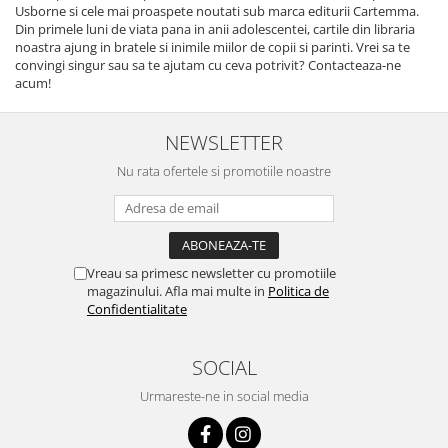
Usborne si cele mai proaspete noutati sub marca editurii Cartemma.
Din primele luni de viata pana in anii adolescentei, cartile din libraria
noastra ajung in bratele si inimile miilor de copii si parinti. Vrei sa te
convingi singur sau sa te ajutam cu ceva potrivit? Contacteaza-ne
acum!
NEWSLETTER
Nu rata ofertele si promotiile noastre
Vreau sa primesc newsletter cu promotiile
magazinului. Afla mai multe in
Politica de
Confidentialitate
SOCIAL
Urmareste-ne in social media