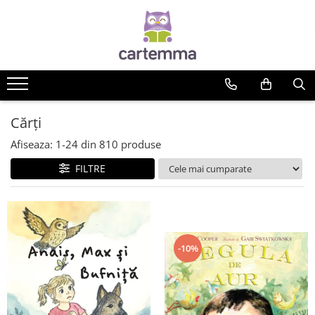
Cărți
Tematică
Craciun
Activități
Cărți
Artă
Afiseaza:
1-
24
din
810
produse
Atlase si enciclopedii
FILTRE
Carte de bucate
Călătorie
Educație
Educație financiară
Hobby si craft
-10%
Inteligenta emotionala
Limbi străine
Muzicale