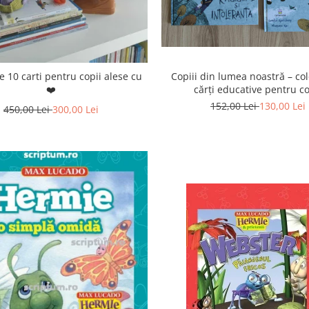
Copiii din lumea noastră – col
e 10 carti pentru copii alese cu
cărți educative pentru co
❤️
152,00 Lei
130,00 Lei
450,00 Lei
300,00 Lei