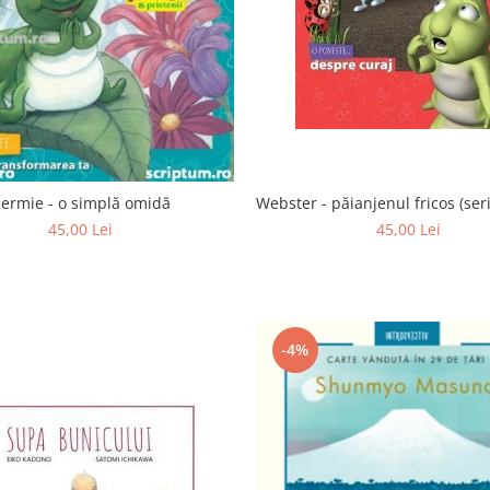
Webster - păianjenul fricos (ser
ermie - o simplă omidă
45,00 Lei
45,00 Lei
-4%