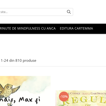
MINUTE DE MINDFULNESS CU ANCA
EDITURA CARTEMMA
1-
24
din
810
produse
-10%