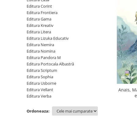
Poezii
Editura Corint
Povești
Editura Frontiera
Reviste
Editura Gama
Știință si natură
Editura Kreativ
Editura Litera
Vârstă
Editura Lizuka Educativ
0-2 ani
Editura Nemira
10+ ani
Editura Nomina
Editura Pandora M
14+ ani
Editura Portocala Albastră
2-5 ani
Editura Scriptum
5-7 ani
Editura Sophia
7-10 ani
Editura Usborne
Adulți
Editura Vellant
Anais, M
e
Editura Verba
toate vârstele
Editura Univers
Ordoneaza:
Cera
Editura Aramis
Editura Arthur