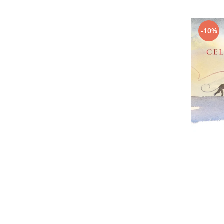
Editura Bookzone
Editura Cartea Copiilor
-10%
Editura Cartemma
Editura Casa
Editura Corint
Editura Frontiera
Editura Gama
Editura Kreativ
Editura Litera
Editura Lizuka Educativ
Editura Nemira
Editura Nomina
Editura Pandora M
Editura Portocala Albastră