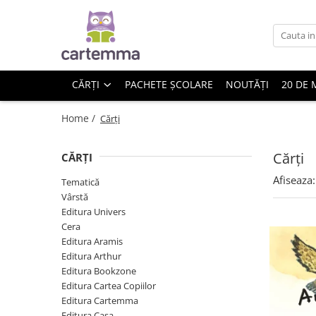
Cărți
Tematică
CĂRȚI
PACHETE ȘCOLARE
NOUTĂȚI
20 DE 
Craciun
Activități
Home /
Cărți
Artă
Atlase si enciclopedii
Cărți
CĂRȚI
Carte de bucate
Afiseaza:
Tematică
Călătorie
Vârstă
Educație
Editura Univers
Educație financiară
Cera
Editura Aramis
Hobby si craft
Editura Arthur
Inteligenta emotionala
Editura Bookzone
Limbi străine
Editura Cartea Copiilor
Muzicale
Editura Cartemma
Editura Casa