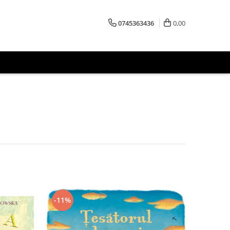
0745363436
0,00
-11%