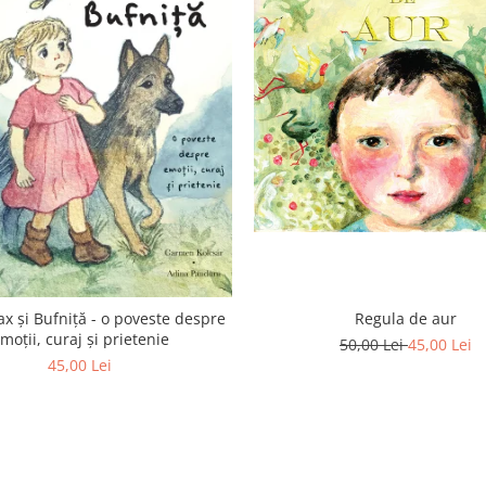
Regula de aur
ax și Bufniță - o poveste despre
moții, curaj și prietenie
50,00 Lei
45,00 Lei
45,00 Lei