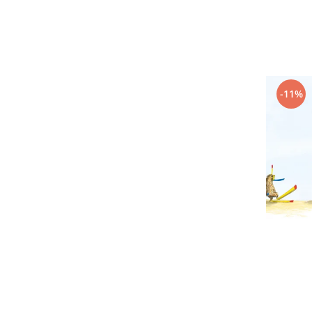
Editura Scriptum
Editura Sophia
Editura Usborne
Editura Vellant
Editura Verba
-11%