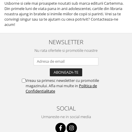
Usborne si cele mai proaspete noutati sub marca editurii Cartemma.
Din primele luni de viata pana in anii adolescentei, cartile din libraria
noastra ajung in bratele si inimile miilor de copii si parinti. Vrei sa te
convingi singur sau sa te ajutam cu ceva potrivit? Contacteaza-ne
acum!
NEWSLETTER
Nu rata ofertele si promotiile noastre
Vreau sa primesc newsletter cu promotiile
magazinului. Afla mai multe in
Politica de
Confidentialitate
SOCIAL
Urmareste-ne in social media