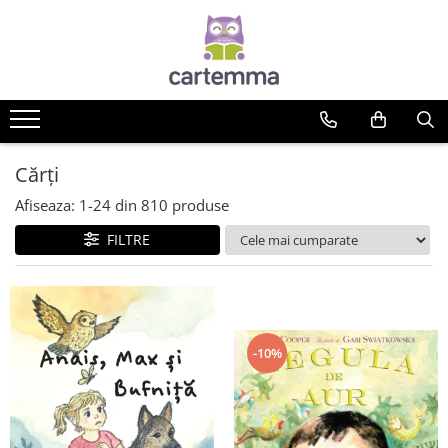
Cărți
Tematică
Craciun
Activități
Cărți
Artă
Afiseaza:
1-
24
din
810
produse
Atlase si enciclopedii
FILTRE
Carte de bucate
Călătorie
Educație
Educație financiară
Hobby si craft
-10%
Inteligenta emotionala
Limbi străine
Muzicale