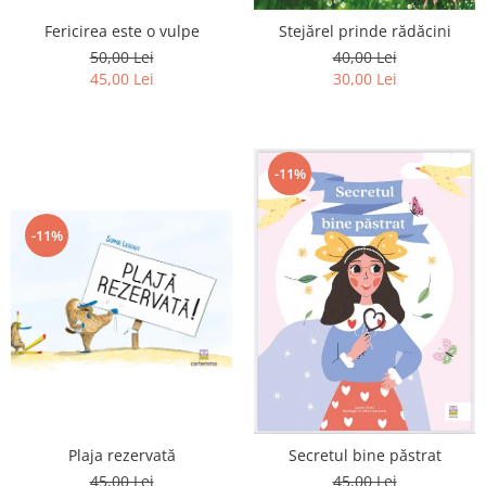
Editura Scriptum
Fericirea este o vulpe
Stejărel prinde rădăcini
Editura Sophia
50,00 Lei
40,00 Lei
Editura Usborne
45,00 Lei
30,00 Lei
Editura Vellant
Editura Verba
-11%
-11%
Plaja rezervată
Secretul bine păstrat
45,00 Lei
45,00 Lei