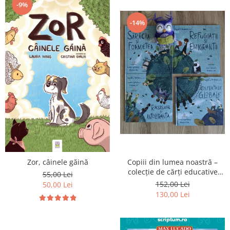
-9%
-14%
Zor, câinele găină
Copiii din lumea noastră –
colecție de cărți educative
55,00 Lei
pentru copii
152,00 Lei
50,00 Lei
130,00 Lei