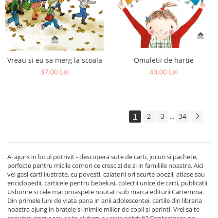
Omuletii de hartie
Vreau si eu sa merg la scoala
40,00 Lei
37,00 Lei
1
2
3
34
...
Ai ajuns in locul potrivit - descopera sute de carti, jocuri si pachete,
perfecte pentru micile comori ce cresc zi de zi in familiile noastre. Aici
vei gasi carti ilustrate, cu povesti, calatorii ori scurte poezii, atlase sau
enciclopedii, carticele pentru bebelusi, colectii unice de carti, publicatii
Usborne si cele mai proaspete noutati sub marca editurii Cartemma.
Din primele luni de viata pana in anii adolescentei, cartile din libraria
noastra ajung in bratele si inimile miilor de copii si parinti. Vrei sa te
convingi singur sau sa te ajutam cu ceva potrivit? Contacteaza-ne