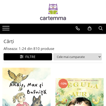
Cărți
Tematică
Craciun
Activități
Cărți
Artă
Afiseaza:
1-
24
din
810
produse
Atlase si enciclopedii
FILTRE
Carte de bucate
Călătorie
Educație
Educație financiară
Hobby si craft
-10%
Inteligenta emotionala
Limbi străine
Muzicale