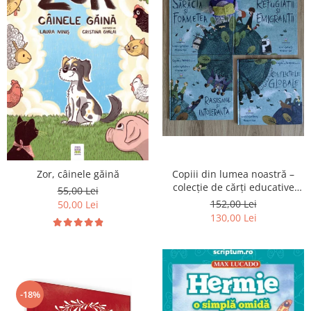
Zor, câinele găină
Copiii din lumea noastră –
colecție de cărți educative
55,00 Lei
pentru copii
152,00 Lei
50,00 Lei
130,00 Lei
-18%