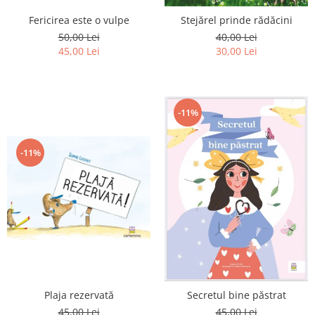
Editura Scriptum
Fericirea este o vulpe
Stejărel prinde rădăcini
Editura Sophia
50,00 Lei
40,00 Lei
Editura Usborne
45,00 Lei
30,00 Lei
Editura Vellant
Editura Verba
-11%
-11%
Plaja rezervată
Secretul bine păstrat
45,00 Lei
45,00 Lei