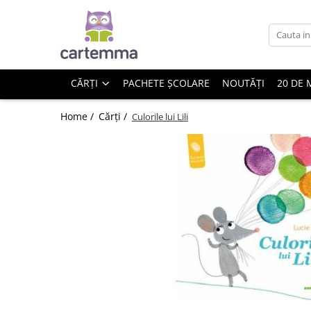
Cărți
Tematică
CĂRȚI
PACHETE ȘCOLARE
NOUTĂȚI
20 DE 
Craciun
Activități
Home /
Cărți /
Culorile lui Lili
Artă
Atlase si enciclopedii
Carte de bucate
Călătorie
Educație
Educație financiară
Hobby si craft
Inteligenta emotionala
Limbi străine
Muzicale