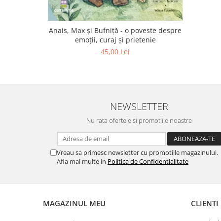
Editura Scriptum
Editura Sophia
Anais, Max și Bufniță - o poveste despre
Editura Usborne
emoții, curaj și prietenie
Editura Vellant
45,00 Lei
Editura Verba
NEWSLETTER
Nu rata ofertele si promotiile noastre
Vreau sa primesc newsletter cu promotiile magazinului.
Afla mai multe in
Politica de Confidentialitate
MAGAZINUL MEU
CLIENTI