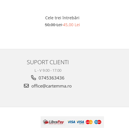
Cele trei întrebări
F
50,00 Lei
45,00 Lei
SUPORT CLIENTI
L - V 9.00 - 17.00
0745363436
office@cartemma.ro