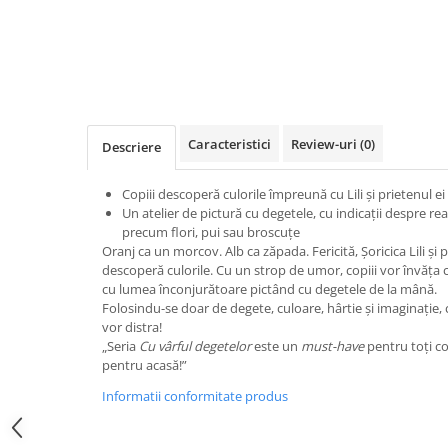
Poezii
Povești
Reviste
Știință si natură
Vârstă
0-2 ani
Caracteristici
Review-uri
(0)
Descriere
10+ ani
14+ ani
Copiii descoperă culorile împreună cu Lili și prietenul ei
Un atelier de pictură cu degetele, cu indicații despre re
2-5 ani
precum flori, pui sau broscuțe
5-7 ani
Oranj ca un morcov. Alb ca zăpada. Fericită, Șoricica Lili și p
7-10 ani
descoperă culorile. Cu un strop de umor, copiii vor învăța cu
cu lumea înconjurătoare pictând cu degetele de la mână.
Adulți
Folosindu-se doar de degete, culoare, hârtie și imaginație, co
toate vârstele
vor distra!
Editura Univers
„Seria
Cu vârful degetelor
este un
must-have
pentru toți cop
pentru acasă!”
Cera
Informatii conformitate produs
Editura Aramis
Editura Arthur