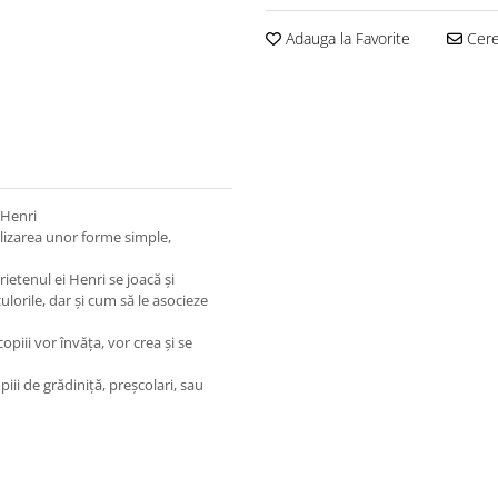
Adauga la Favorite
Cere 
 Henri
alizarea unor forme simple,
rietenul ei Henri se joacă și
lorile, dar și cum să le asocieze
piii vor învăța, vor crea și se
iii de grădiniță, preșcolari, sau