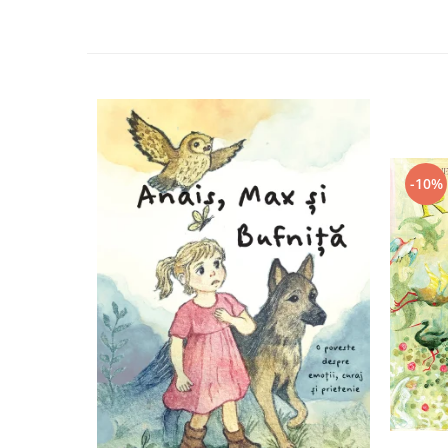
Editura Bookzone
Editura Cartea Copiilor
Editura Cartemma
Editura Casa
Editura Corint
Editura Frontiera
-10%
Editura Gama
Editura Kreativ
Editura Litera
Editura Lizuka Educativ
Editura Nemira
Editura Nomina
Editura Pandora M
Editura Portocala Albastră