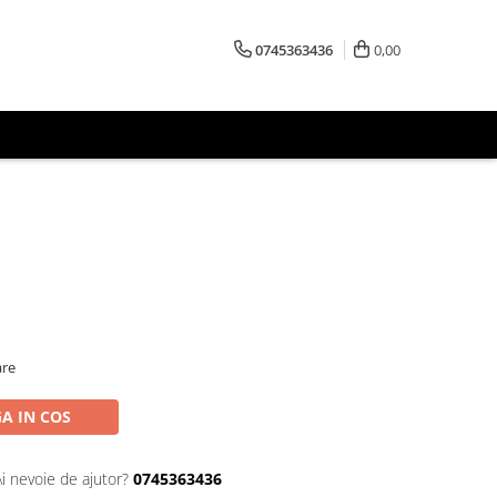
0745363436
0,00
are
A IN COS
Ai nevoie de ajutor?
0745363436