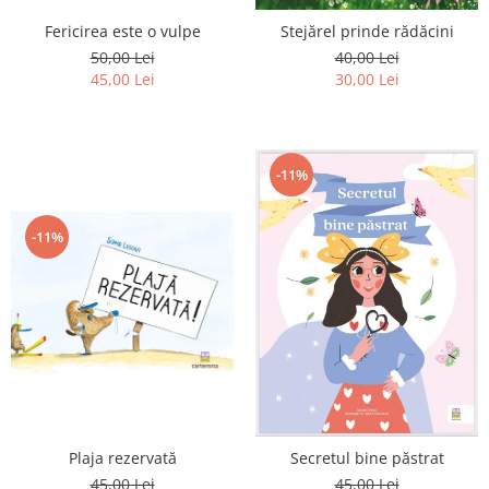
Editura Scriptum
Fericirea este o vulpe
Stejărel prinde rădăcini
Editura Sophia
50,00 Lei
40,00 Lei
Editura Usborne
45,00 Lei
30,00 Lei
Editura Vellant
Editura Verba
-11%
-11%
Plaja rezervată
Secretul bine păstrat
45,00 Lei
45,00 Lei