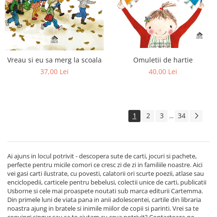
Omuletii de hartie
Vreau si eu sa merg la scoala
40,00 Lei
37,00 Lei
1
2
3
34
...
Ai ajuns in locul potrivit - descopera sute de carti, jocuri si pachete,
perfecte pentru micile comori ce cresc zi de zi in familiile noastre. Aici
vei gasi carti ilustrate, cu povesti, calatorii ori scurte poezii, atlase sau
enciclopedii, carticele pentru bebelusi, colectii unice de carti, publicatii
Usborne si cele mai proaspete noutati sub marca editurii Cartemma.
Din primele luni de viata pana in anii adolescentei, cartile din libraria
noastra ajung in bratele si inimile miilor de copii si parinti. Vrei sa te
convingi singur sau sa te ajutam cu ceva potrivit? Contacteaza-ne