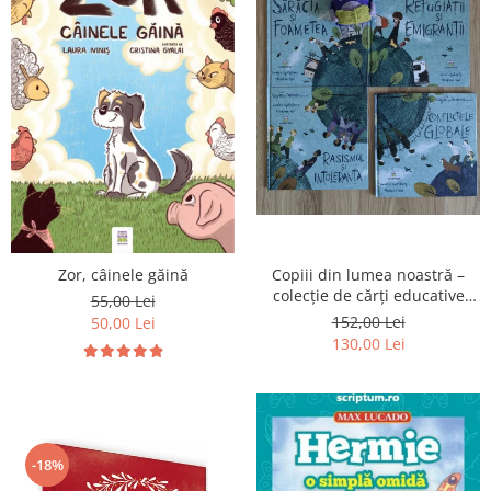
Zor, câinele găină
Copiii din lumea noastră –
colecție de cărți educative
55,00 Lei
pentru copii
152,00 Lei
50,00 Lei
130,00 Lei
-18%