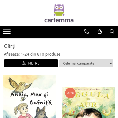
Cărți
Tematică
Craciun
Activități
Cărți
Artă
Afiseaza:
1-
24
din
810
produse
Atlase si enciclopedii
FILTRE
Carte de bucate
Călătorie
Educație
Educație financiară
Hobby si craft
-10%
Inteligenta emotionala
Limbi străine
Muzicale