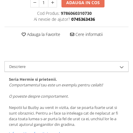
ADAUGA IN COS
Editura Bookzone
Cod Produs:
9786060310730
Editura Cartea Copiilor
Ai nevoie de ajutor?
0745363436
Editura Cartemma
Editura Casa
Adauga la Favorite
Cere informatii
Editura Corint
Editura Frontiera
Editura Gama
Descriere
Editura Kreativ
Seria Hermie si prietenii.
Editura Litera
Comportamentul tau este un exemplu pentru ceilalti!
Editura Lizuka Educativ
O poveste despre comportament.
Editura Nemira
Editura Nomina
Nepotii lui Buzby au venit in vizita, dar se poarta foarte urat si
sunt obraznici. Pentru a-i face sa inteleaga cat de neplacut ar fi
Editura Pandora M
daca toata lumea s-ar purta la fel de urat ca ei, unchiul lor le-a
cerut ajutorul ganganiilor din gradina.
Editura Portocala Albastră