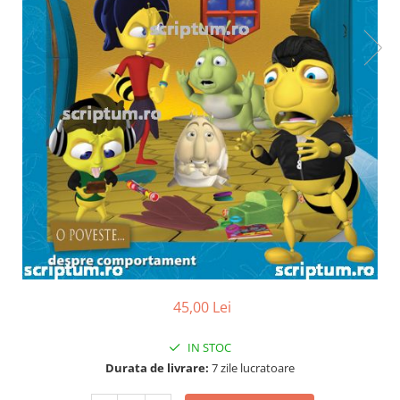
Poezii
Povești
Reviste
Știință si natură
Vârstă
0-2 ani
10+ ani
14+ ani
2-5 ani
5-7 ani
7-10 ani
Adulți
toate vârstele
45,00 Lei
Editura Univers
Cera
IN STOC
Editura Aramis
Durata de livrare:
7 zile lucratoare
Editura Arthur