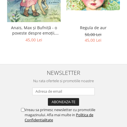
Regula de aur
Anais, Max și Bufniță - o
poveste despre emoții,
50,00 Lei
curaj și prietenie
45,00 Lei
45,00 Lei
NEWSLETTER
Nu rata ofertele si promotiile noastre
Vreau sa primesc newsletter cu promotiile
magazinului. Afla mai multe in
Politica de
Confidentialitate