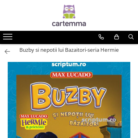
Cărți
Tematică
Craciun
Buzby si nepotii lui Bazaitori-seria Hermie
Activități
Artă
Atlase si enciclopedii
Carte de bucate
Călătorie
Educație
Educație financiară
Hobby si craft
Inteligenta emotionala
Limbi străine
Muzicale