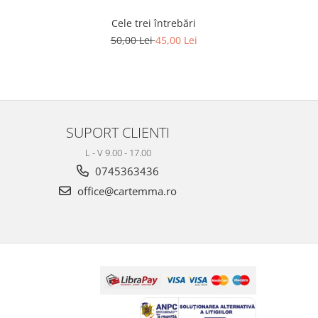
Cele trei întrebări
F
50,00 Lei
45,00 Lei
SUPORT CLIENTI
L - V 9.00 - 17.00
0745363436
office@cartemma.ro