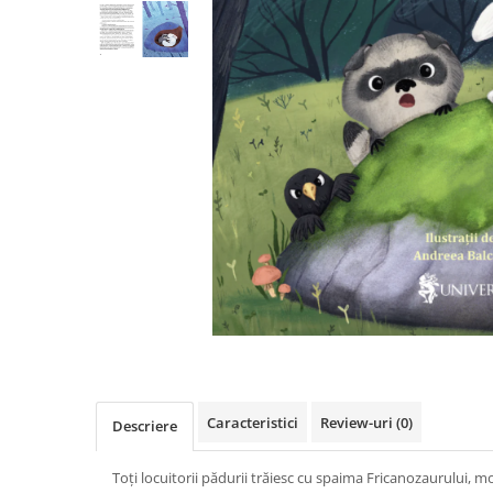
Poezii
Povești
Reviste
Știință si natură
Vârstă
0-2 ani
10+ ani
14+ ani
2-5 ani
5-7 ani
7-10 ani
Adulți
toate vârstele
Editura Univers
Cera
Caracteristici
Review-uri
(0)
Descriere
Editura Aramis
Toți locuitorii pădurii trăiesc cu spaima Fricanozaurului, mon
Editura Arthur