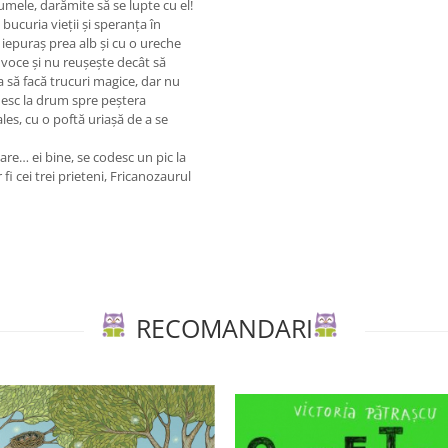
umele, darămite să se lupte cu el!
bucuria vieții și speranța în
un iepuraș prea alb și cu o ureche
 voce și nu reușește decât să
 să facă trucuri magice, dar nu
ornesc la drum spre peștera
ales, cu o poftă uriașă de a se
care… ei bine, se codesc un pic la
 fi cei trei prieteni, Fricanozaurul
RECOMANDARI