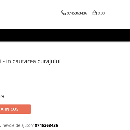
0745363436
0,00
 - in cautarea curajului
are
A IN COS
Ai nevoie de ajutor?
0745363436