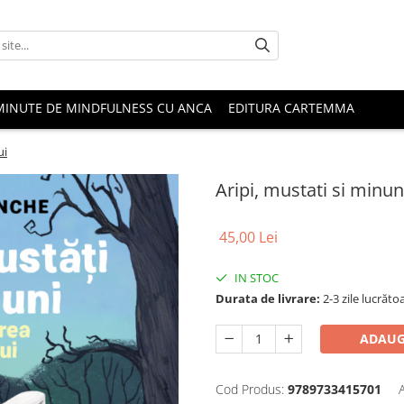
MINUTE DE MINDFULNESS CU ANCA
EDITURA CARTEMMA
ui
Aripi, mustati si minuni
45,00 Lei
IN STOC
Durata de livrare:
2-3 zile lucrăto
ADAUG
Cod Produs:
9789733415701