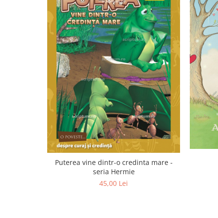
Editura Scriptum
Editura Sophia
Editura Usborne
Editura Vellant
Editura Verba
Puterea vine dintr-o credinta mare -
seria Hermie
45,00 Lei