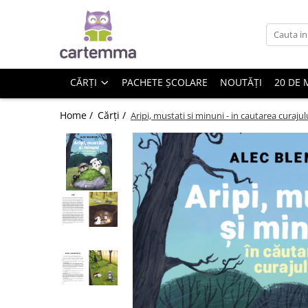
Cărți
Tematică
CĂRȚI
PACHETE ȘCOLARE
NOUTĂȚI
20 DE 
Craciun
Activități
Home /
Cărți /
Aripi, mustati si minuni - in cautarea curajul
Artă
Atlase si enciclopedii
Carte de bucate
Călătorie
Educație
Educație financiară
Hobby si craft
Inteligenta emotionala
Limbi străine
Muzicale