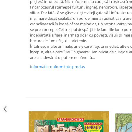
peșteră întunecată. Nici măcar nu au curaj să-i rostească n
Editura Bookzone
Fricanozaurul stârnește furtuni, îngheț, nenorociri, răpește 
viitor. Dar iată că se găsesc niște viteji gata să-l înfrunte: 
Editura Cartea Copiilor
mai mare decât cealaltă, un pui de mierlă rușinat că nu are
croncănească în loc să cânte melodios, un ratonel care vrea
Editura Cartemma
se prea pricepe. Cei trei pui despărțiți de familiile lor o p
Editura Casa
îndepărtată a fiarei înarmați doar cu povești, visuri și, mai 
bucura de lumină și de prietenie.
Editura Corint
Întâlnesc multe animale, unele care îi ajută imediat, altele 
Editura Frontiera
început, altele care îi iau în gheare! Dar, oricât de curajoși ar
are cu adevărat o putere nebănuită…
Editura Gama
Informatii conformitate produs
Editura Kreativ
Editura Litera
Editura Lizuka Educativ
Editura Nemira
Editura Nomina
Editura Pandora M
Editura Portocala Albastră