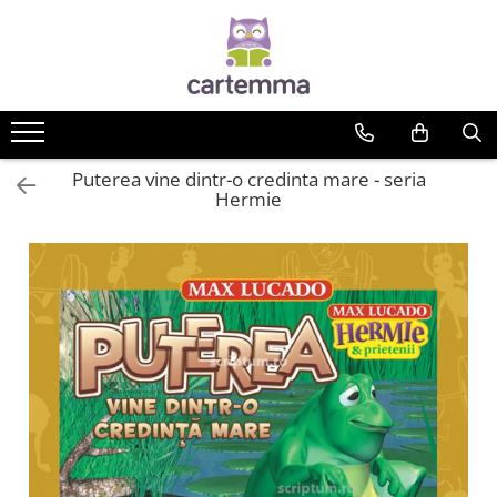
Cărți
Tematică
Craciun
Puterea vine dintr-o credinta mare - seria
Activități
Hermie
Artă
Atlase si enciclopedii
Carte de bucate
Călătorie
Educație
Educație financiară
Hobby si craft
Inteligenta emotionala
Limbi străine
Muzicale