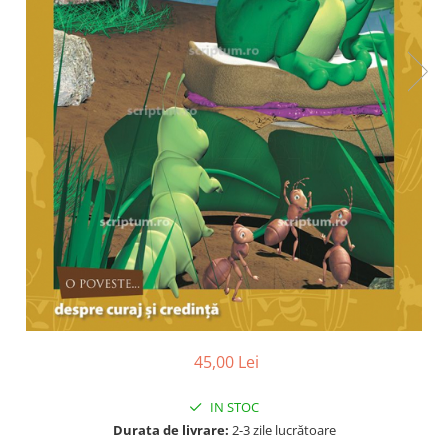
Poezii
Povești
Reviste
Știință si natură
Vârstă
0-2 ani
10+ ani
14+ ani
2-5 ani
5-7 ani
7-10 ani
Adulți
toate vârstele
Editura Univers
45,00 Lei
Cera
Editura Aramis
IN STOC
Durata de livrare:
2-3 zile lucrătoare
Editura Arthur