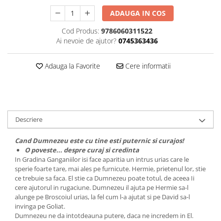
Editura Bookzone
ADAUGA IN COS
Editura Cartea Copiilor
Cod Produs:
9786060311522
Ai nevoie de ajutor?
0745363436
Editura Cartemma
Editura Casa
Adauga la Favorite
Cere informatii
Editura Corint
Editura Frontiera
Editura Gama
Editura Kreativ
Descriere
Editura Litera
Cand Dumnezeu este cu tine esti puternic si curajos!
Editura Lizuka Educativ
O poveste... despre curaj si credinta
In Gradina Ganganiilor isi face aparitia un intrus urias care le
Editura Nemira
sperie foarte tare, mai ales pe furnicute. Hermie, prietenul lor, stie
ce trebuie sa faca. El stie ca Dumnezeu poate totul, de aceea Ii
Editura Nomina
cere ajutorul in rugaciune. Dumnezeu il ajuta pe Hermie sa-l
Editura Pandora M
alunge pe Broscoiul urias, la fel cum l-a ajutat si pe David sa-l
invinga pe Goliat.
Editura Portocala Albastră
Dumnezeu ne da intotdeauna putere, daca ne incredem in El.