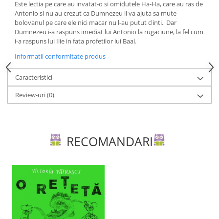
Editura Scriptum
Este lectia pe care au invatat-o si omidutele Ha-Ha, care au ras de
Antonio si nu au crezut ca Dumnezeu il va ajuta sa mute
Editura Sophia
bolovanul pe care ele nici macar nu l-au putut clinti. Dar
Dumnezeu i-a raspuns imediat lui Antonio la rugaciune, la fel cum
Editura Usborne
i-a raspuns lui Ilie in fata profetilor lui Baal.
Editura Vellant
Informatii conformitate produs
Editura Verba
Caracteristici
Review-uri
(0)
RECOMANDARI