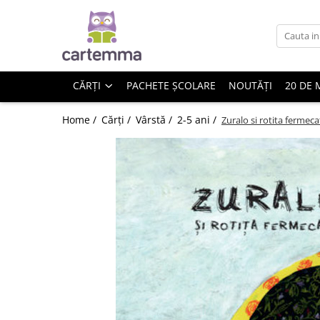
Cărți
Tematică
CĂRȚI
PACHETE ȘCOLARE
NOUTĂȚI
20 DE 
Craciun
Activități
Home /
Cărți /
Vârstă /
2-5 ani /
Zuralo si rotita fermeca
Artă
Atlase si enciclopedii
Carte de bucate
Călătorie
Educație
Educație financiară
Hobby si craft
Inteligenta emotionala
Limbi străine
Muzicale