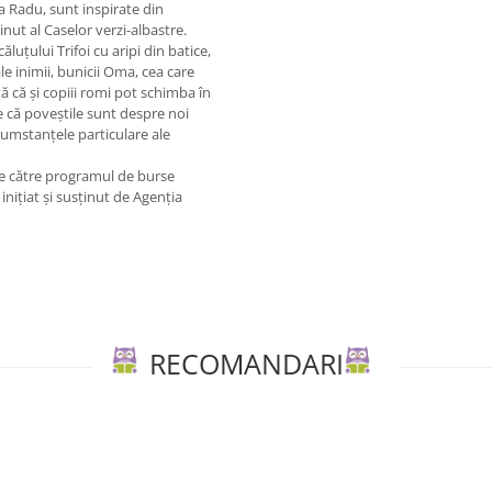
na Radu, sunt inspirate din
inut al Caselor verzi-albastre.
ăluțului Trifoi cu aripi din batice,
le inimii, bunicii Oma, cea care
ță că și copiii romi pot schimba în
e că poveștile sunt despre noi
rcumstanțele particulare ale
ce către programul de burse
inițiat și susținut de Agenția
RECOMANDARI