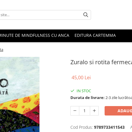
MINUTE DE MINDFULNESS CU ANCA
EDITURA CARTEMMA
ta
Zuralo si rotita fermec
45,00 Lei
IN STOC
Durata de livrare:
2-3 zile lucrăto
ADAUG
Cod Produs:
9789733411543