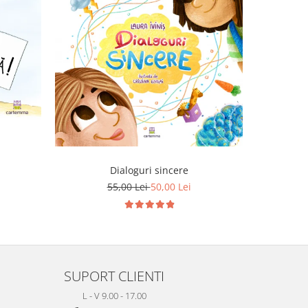
Dialoguri sincere
He
55,00 Lei
50,00 Lei
SUPORT CLIENTI
L - V 9.00 - 17.00