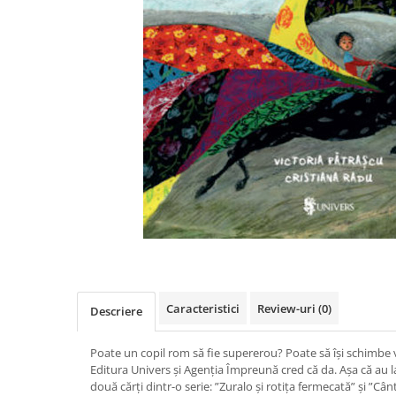
Poezii
Povești
Reviste
Știință si natură
Vârstă
0-2 ani
10+ ani
14+ ani
2-5 ani
5-7 ani
7-10 ani
Adulți
toate vârstele
Editura Univers
Caracteristici
Review-uri
(0)
Descriere
Cera
Poate un copil rom să fie supererou? Poate să își schimbe v
Editura Aramis
Editura Univers și Agenția Împreună cred că da. Așa că au l
două cărți dintr-o serie: ”Zuralo și rotița fermecată” și ”Cânt
Editura Arthur