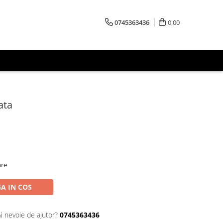
0745363436
0,00
ata
are
A IN COS
Ai nevoie de ajutor?
0745363436