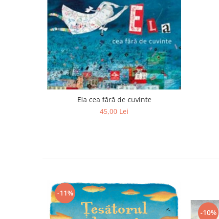
Editura Scriptum
Editura Sophia
Editura Usborne
Editura Vellant
Editura Verba
Ela cea fără de cuvinte
45,00 Lei
-11%
-10%