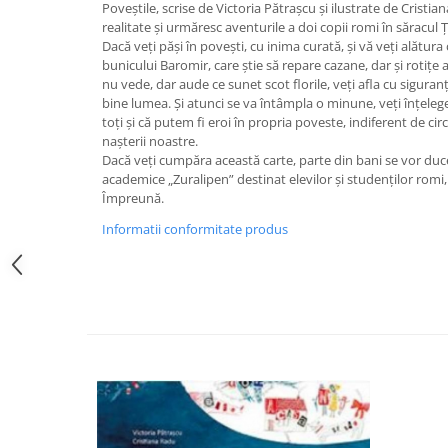
Poveștile, scrise de Victoria Pătrașcu și ilustrate de Cristia
Editura Bookzone
realitate și urmăresc aventurile a doi copii romi în săracul Ț
Dacă veți păși în povești, cu inima curată, și vă veți alătura c
Editura Cartea Copiilor
bunicului Baromir, care știe să repare cazane, dar și rotițe a
Editura Cartemma
nu vede, dar aude ce sunet scot florile, veți afla cu siguran
bine lumea. Și atunci se va întâmpla o minune, veți înțeleg
Editura Casa
toți și că putem fi eroi în propria poveste, indiferent de ci
nașterii noastre.
Editura Corint
Dacă veți cumpăra această carte, parte din bani se vor du
Editura Frontiera
academice „Zuralipen” destinat elevilor și studenților romi, 
Împreună.
Editura Gama
Informatii conformitate produs
Editura Kreativ
Editura Litera
Editura Lizuka Educativ
Editura Nemira
Editura Nomina
Editura Pandora M
Editura Portocala Albastră