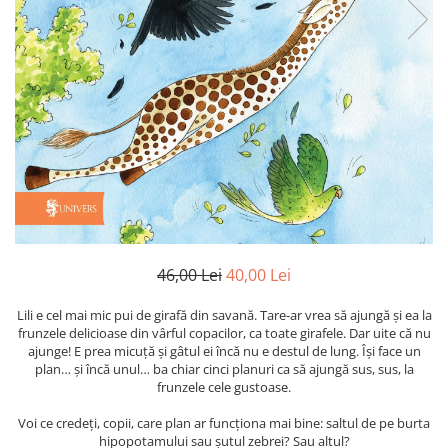
Poezii
Povești
Reviste
Știință si natură
Vârstă
0-2 ani
10+ ani
14+ ani
2-5 ani
5-7 ani
7-10 ani
46,00 Lei
40,00 Lei
Adulți
Lili e cel mai mic pui de girafă din savană. Tare-ar vrea să ajungă și ea la
toate vârstele
frunzele delicioase din vârful copacilor, ca toate girafele. Dar uite că nu
Editura Univers
ajunge! E prea micuță și gâtul ei încă nu e destul de lung. Își face un
plan… și încă unul… ba chiar cinci planuri ca să ajungă sus, sus, la
Cera
frunzele cele gustoase.
Editura Aramis
Voi ce credeți, copii, care plan ar funcționa mai bine: saltul de pe burta
Editura Arthur
hipopotamului sau șutul zebrei? Sau altul?