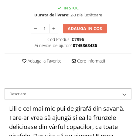
Editura Bookzone
IN STOC
Durata de livrare:
2-3 zile lucrătoare
Editura Cartea Copiilor
Editura Cartemma
ADAUGA IN COS
Editura Casa
Cod Produs:
C7996
Editura Corint
Ai nevoie de ajutor?
0745363436
Editura Frontiera
Adauga la Favorite
Cere informatii
Editura Gama
Editura Kreativ
Editura Litera
Editura Lizuka Educativ
Descriere
Editura Nemira
Lili e cel mai mic pui de girafă din savană.
Editura Nomina
Tare-ar vrea să ajungă și ea la frunzele
Editura Pandora M
delicioase din vârful copacilor, ca toate
Editura Portocala Albastră
girafele. Dar uite că nu ajunge! E prea