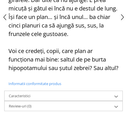
Editura Scriptum
micuță și gâtul ei încă nu e destul de lung.
Editura Sophia
Își face un plan… și încă unul… ba chiar
Editura Usborne
cinci planuri ca să ajungă sus, sus, la
Editura Vellant
frunzele cele gustoase.
Editura Verba
Voi ce credeți, copii, care plan ar
funcționa mai bine: saltul de pe burta
hipopotamului sau șutul zebrei? Sau altul?
Informatii conformitate produs
Caracteristici
Review-uri
(0)