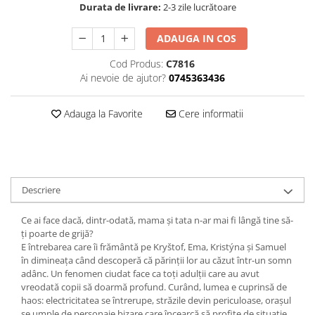
Durata de livrare:
2-3 zile lucrătoare
Editura Bookzone
Editura Cartea Copiilor
ADAUGA IN COS
Editura Cartemma
Cod Produs:
C7816
Ai nevoie de ajutor?
0745363436
Editura Casa
Editura Corint
Adauga la Favorite
Cere informatii
Editura Frontiera
Editura Gama
Editura Kreativ
Editura Litera
Descriere
Editura Lizuka Educativ
Ce ai face dacă, dintr-odată, mama și tata n-ar mai fi lângă tine să-
Editura Nemira
ți poarte de grijă?
E întrebarea care îi frământă pe Kryštof, Ema, Kristýna și Samuel
Editura Nomina
în dimineața când descoperă că părinții lor au căzut într-un somn
adânc. Un fenomen ciudat face ca toți adulții care au avut
Editura Pandora M
vreodată copii să doarmă profund. Curând, lumea e cuprinsă de
Editura Portocala Albastră
haos: electricitatea se întrerupe, străzile devin periculoase, orașul
se umple de personaje bizare care încearcă să profite de situație