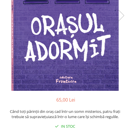
Poezii
Povești
Reviste
Știință si natură
Vârstă
0-2 ani
10+ ani
14+ ani
2-5 ani
5-7 ani
7-10 ani
Adulți
toate vârstele
65,00 Lei
Editura Univers
Cera
Când toți părinții din oraș cad într-un somn misterios, patru frați
trebuie să supraviețuiască într-o lume care își schimbă regulile.
Editura Aramis
IN STOC
Editura Arthur