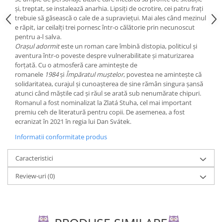
Editura Scriptum
și, treptat, se instalează anarhia. Lipsiți de ocrotire, cei patru frați
trebuie să găsească o cale de a supraviețui. Mai ales când mezinul
Editura Sophia
e răpit, iar ceilalți trei pornesc într-o călătorie prin necunoscut
Editura Usborne
pentru a-l salva.
Orașul adormit
este un roman care îmbină distopia, politicul și
Editura Vellant
aventura într-o poveste despre vulnerabilitate și maturizarea
Editura Verba
forțată. Cu o atmosferă care amintește de
romanele
1984
și
Împăratul muștelor
, povestea ne amintește că
solidaritatea, curajul și cunoașterea de sine rămân singura șansă
atunci când măștile cad și răul se arată sub nenumărate chipuri.
Romanul a fost nominalizat la Zlatá Stuha, cel mai important
premiu ceh de literatură pentru copii. De asemenea, a fost
ecranizat în 2021 în regia lui Dan Svátek.
Informatii conformitate produs
Caracteristici
Review-uri
(0)