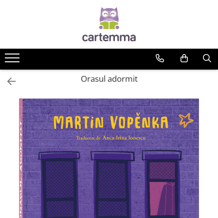
Cărți
Tematică
Craciun
Orasul adormit
Activități
Artă
Atlase si enciclopedii
Carte de bucate
Călătorie
Educație
Educație financiară
Hobby si craft
Inteligenta emotionala
Limbi străine
Muzicale