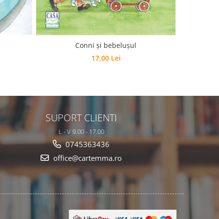
Hoina
Conni şi bebeluşul
17,00 Lei
SUPORT CLIENTI
L - V 9.00 - 17.00
0745363436
office@cartemma.ro