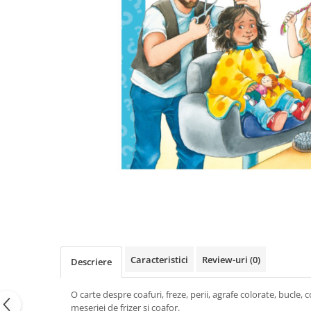
Poezii
Povești
Reviste
Știință si natură
Vârstă
0-2 ani
10+ ani
14+ ani
2-5 ani
5-7 ani
7-10 ani
Adulți
toate vârstele
Editura Univers
Caracteristici
Review-uri
(0)
Cera
Descriere
Editura Aramis
O carte despre coafuri, freze, perii, agrafe colorate, bucle, c
Editura Arthur
meseriei de frizer și coafor.