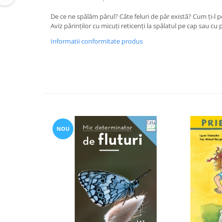
Editura Bookzone
De ce ne spălăm părul? Câte feluri de păr există? Cum ți-l po
Editura Cartea Copiilor
Aviz părinților cu micuți reticenți la spălatul pe cap sau cu 
Editura Cartemma
Informatii conformitate produs
Editura Casa
Editura Corint
Editura Frontiera
Editura Gama
Editura Kreativ
NOU
Editura Litera
Editura Lizuka Educativ
Editura Nemira
Editura Nomina
Editura Pandora M
Editura Portocala Albastră