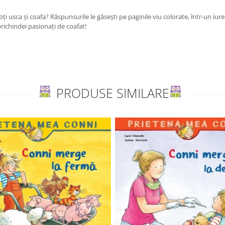
ți usca și coafa? Răspunsurile le găsești pe paginile viu colorate, într-un iur
prichindei pasionați de coafat!
PRODUSE SIMILARE