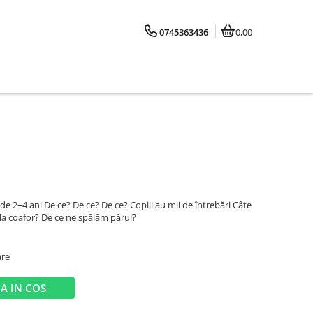
0745363436
0,00
i de 2–4 ani De ce? De ce? De ce? Copiii au mii de întrebări Câte
 la coafor? De ce ne spălăm părul?
are
A IN COS