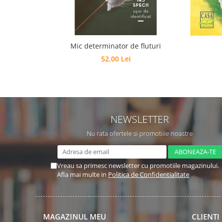
Editura Scriptum
Editura Sophia
Editura Usborne
Mic determinator de fluturi
Editura Vellant
52,00 Lei
Editura Verba
NEWSLETTER
Nu rata ofertele si promotiile noastre
Vreau sa primesc newsletter cu promotiile magazinului.
Afla mai multe in
Politica de Confidentialitate
MAGAZINUL MEU
CLIENTI