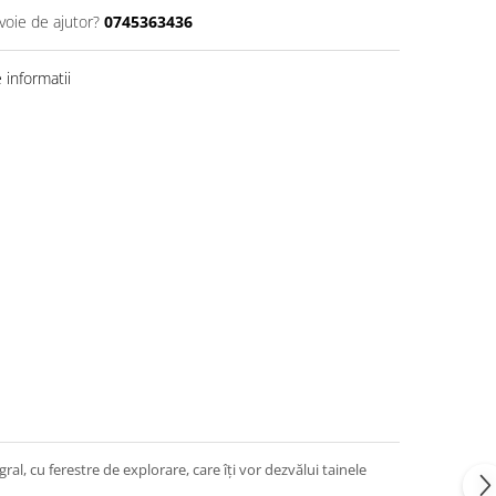
voie de ajutor?
0745363436
informatii
gral, cu ferestre de explorare, care îți vor dezvălui tainele