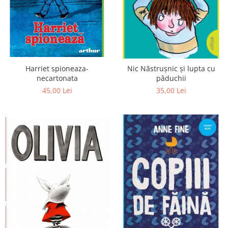
Poezii
Povești
Reviste
Știință si natură
Vârstă
Harriet spioneaza-
Nic Năstrușnic și lupta cu
0-2 ani
necartonata
păduchii
10+ ani
45,00 Lei
35,00 Lei
14+ ani
2-5 ani
5-7 ani
7-10 ani
Adulți
toate vârstele
Editura Univers
Cera
Editura Aramis
Editura Arthur