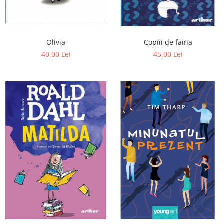
Editura Bookzone
Editura Cartea Copiilor
Editura Cartemma
Olivia
Copiii de faina
40,00 Lei
45,00 Lei
Editura Casa
Editura Corint
Editura Frontiera
Editura Gama
Editura Kreativ
Editura Litera
Editura Lizuka Educativ
Editura Nemira
Editura Nomina
Editura Pandora M
Editura Portocala Albastră