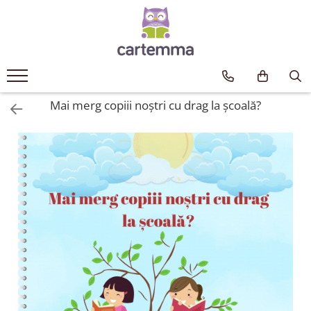
Cărți
Tematică
Craciun
Mai merg copiii noștri cu drag la școală?
Activități
Artă
Atlase si enciclopedii
Carte de bucate
Călătorie
Educație
Educație financiară
Hobby si craft
Inteligenta emotionala
Limbi străine
Muzicale