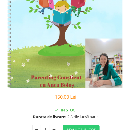
Poezii
Povești
Reviste
Știință si natură
Vârstă
0-2 ani
10+ ani
14+ ani
2-5 ani
5-7 ani
7-10 ani
Adulți
toate vârstele
150,00 Lei
Editura Univers
Cera
IN STOC
Durata de livrare:
2-3 zile lucrătoare
Editura Aramis
Editura Arthur
ADAUGA IN COS