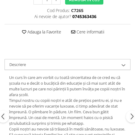
Editura Bookzone
Cod Produs:
C7265
Editura Cartea Copiilor
Ai nevoie de ajutor?
0745363436
Editura Cartemma
Adauga la Favorite
Cere informatii
Editura Casa
Editura Corint
Editura Frontiera
Editura Gama
Descriere
Editura Kreativ
Un curs în care am vorbit cu toată sinceritatea de ce cred eu că
Editura Litera
școala nu e decât o bucățică din educație și că mai sunt atât de
multe lucruri pe care noi părinții îi putem învăța pe copiii noștri în
Editura Lizuka Educativ
afara școlii.
Editura Nemira
Timpul nostru cu copiii noștri e atât de prețios pentru ei, și nu e
nevoie să pe oferim vacanțe luxoase, ci timp adevărat de stat
Editura Nomina
împreună. O plimbare în pădure. Un film. Ceva bun gătit
împreună. Un ceai de mentă. Un moment haios cu o pisică
Editura Pandora M
ștrulubatică surprins și trimis pe whatapp.
Editura Portocala Albastră
Copiii noștri au nevoie să trăiască în medii sănătoase, nu luxoase.
Să cunoască istoria familiei lor, să știe care sunt principiile și