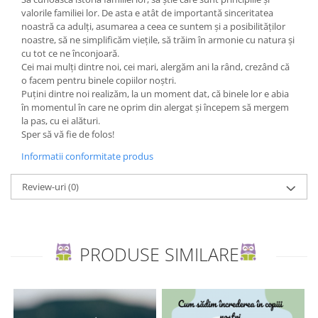
Editura Scriptum
valorile familiei lor. De asta e atât de importantă sinceritatea
noastră ca adulți, asumarea a ceea ce suntem și a posibilităților
Editura Sophia
noastre, să ne simplificăm viețile, să trăim în armonie cu natura și
Editura Usborne
cu tot ce ne înconjoară.
Cei mai mulți dintre noi, cei mari, alergăm ani la rând, crezând că
Editura Vellant
o facem pentru binele copiilor noștri.
Editura Verba
Puțini dintre noi realizăm, la un moment dat, că binele lor e abia
în momentul în care ne oprim din alergat și începem să mergem
la pas, cu ei alături.
Sper să vă fie de folos!
Informatii conformitate produs
Review-uri
(0)
PRODUSE SIMILARE