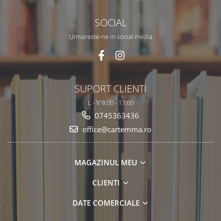
SOCIAL
Urmareste-ne in social media
SUPORT CLIENTI
L - V 9.00 - 17.00
0745363436
office@cartemma.ro
MAGAZINUL MEU
CLIENTI
DATE COMERCIALE