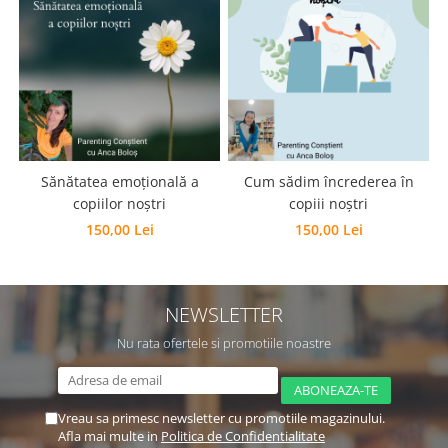
Editura Scriptum
Editura Sophia
Editura Usborne
Editura Vellant
Editura Verba
Sănătatea emoțională a
Cum sădim încrederea în
copiilor noștri
copiii noștri
150,00 Lei
150,00 Lei
NEWSLETTER
Nu rata ofertele si promotiile noastre
Vreau sa primesc newsletter cu promotiile magazinului.
Afla mai multe in
Politica de Confidentialitate