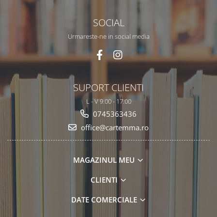
SOCIAL
Urmareste-ne in social media
SUPORT CLIENTI
L - V 9.00 - 17.00
0745363436
office@cartemma.ro
MAGAZINUL MEU
CLIENTI
DATE COMERCIALE