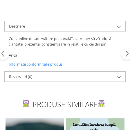
Editura Bookzone
Editura Cartea Copiilor
Editura Cartemma
Descriere
Editura Casa
Curs online de ,,dezvățare personală'', care sper să vă aducă
Editura Corint
claritate, prezență, conștientizare în relațiile cu cei din jur.
Editura Frontiera
Anca
Editura Gama
Informatii conformitate produs
Editura Kreativ
Review-uri
(0)
Editura Litera
Editura Lizuka Educativ
Editura Nemira
PRODUSE SIMILARE
Editura Nomina
Editura Pandora M
Editura Portocala Albastră