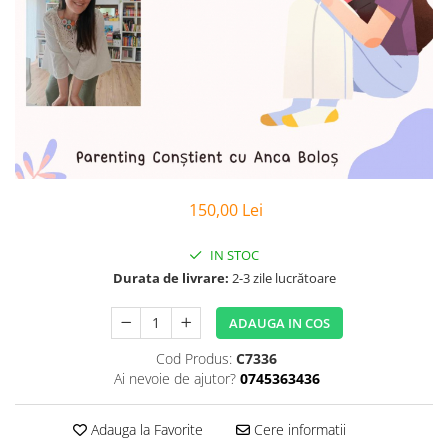
Poezii
Povești
Reviste
Știință si natură
Vârstă
0-2 ani
10+ ani
14+ ani
150,00 Lei
2-5 ani
5-7 ani
IN STOC
7-10 ani
Durata de livrare:
2-3 zile lucrătoare
Adulți
toate vârstele
ADAUGA IN COS
Editura Univers
Cod Produs:
C7336
Cera
Ai nevoie de ajutor?
0745363436
Editura Aramis
Adauga la Favorite
Cere informatii
Editura Arthur