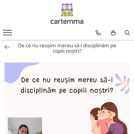
Cărți
Tematică
Craciun
De ce nu reușim mereu să-i disciplinăm pe
Activități
copiii noștri?
Artă
Atlase si enciclopedii
Carte de bucate
Călătorie
Educație
Educație financiară
Hobby si craft
Inteligenta emotionala
Limbi străine
Muzicale