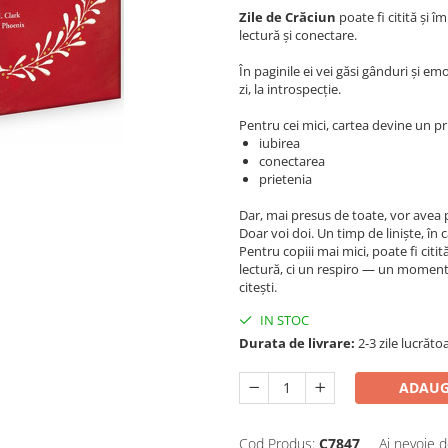
Zile de Crăciun
poate fi citită și 
lectură și conectare.
În paginile ei vei găsi gânduri și emoț
zi, la introspecție.
Pentru cei mici, cartea devine un p
iubirea
conectarea
prietenia
Dar, mai presus de toate, vor avea 
Doar voi doi. Un timp de liniște, în ca
Pentru copiii mai mici, poate fi citi
lectură, ci un respiro — un moment în
citești.
IN STOC
Durata de livrare:
2-3 zile lucrăto
ADAUG
Cod Produs:
C7847
Ai nevoie d