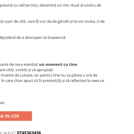
împreună cu cel/cei mici, devenind un mic ritual al vostru de
ii ușor de citit, care îți vor da de gândit și te vor invita, zi de
rilej blând de a descoperi ce înseamnă:
parte de ceva esențial:
un moment cu tine
.
re citiți, vorbiți și vă apropiați.
tă înainte de culcare, iar pentru tine nu va părea o oră de
 care chiar apuci să fii prezent(ă) și să reflectezi la ceea ce
are
A IN COS
e ajutor?
0745363436