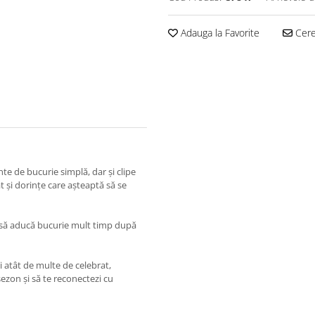
Adauga la Favorite
Cere 
 de bucurie simplă, dar și clipe
t și dorințe care așteaptă să se
uă să aducă bucurie mult timp după
i atât de multe de celebrat,
sezon și să te reconectezi cu