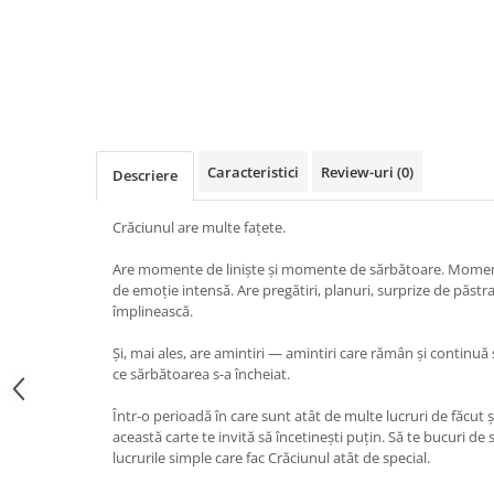
Editura Bookzone
Editura Cartea Copiilor
Editura Cartemma
Editura Casa
Editura Corint
Caracteristici
Review-uri
(0)
Descriere
Editura Frontiera
Crăciunul are multe fațete.
Editura Gama
Editura Kreativ
Are momente de liniște și momente de sărbătoare. Momente
de emoție intensă. Are pregătiri, planuri, surprize de păstra
Editura Litera
împlinească.
Editura Lizuka Educativ
Și, mai ales, are amintiri — amintiri care rămân și contin
Editura Nemira
ce sărbătoarea s-a încheiat.
Editura Nomina
Într-o perioadă în care sunt atât de multe lucruri de făcut ș
Editura Pandora M
această carte te invită să încetinești puțin. Să te bucuri de 
lucrurile simple care fac Crăciunul atât de special.
Editura Portocala Albastră