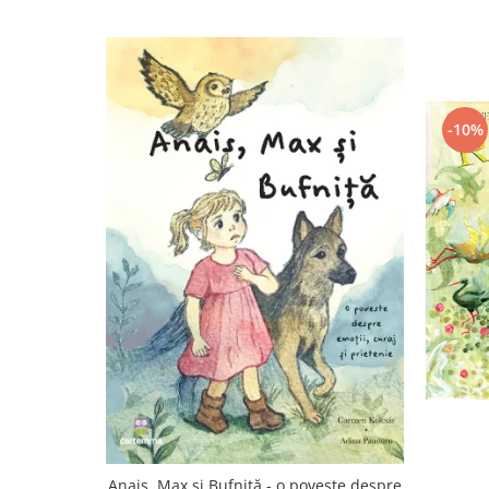
-10%
Anais, Max și Bufniță - o poveste despre