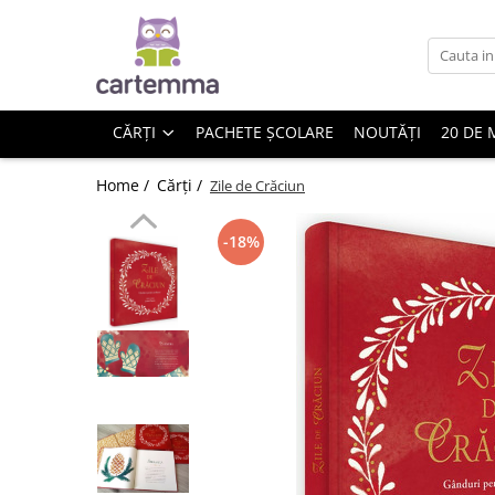
Cărți
Tematică
CĂRȚI
PACHETE ȘCOLARE
NOUTĂȚI
20 DE 
Craciun
Activități
Home /
Cărți /
Zile de Crăciun
Artă
Atlase si enciclopedii
-18%
Carte de bucate
Călătorie
Educație
Educație financiară
Hobby si craft
Inteligenta emotionala
Limbi străine
Muzicale