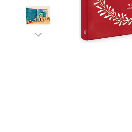
Poezii
Povești
Reviste
Știință si natură
Vârstă
0-2 ani
10+ ani
14+ ani
2-5 ani
5-7 ani
7-10 ani
Adulți
toate vârstele
Editura Univers
Cera
Editura Aramis
Editura Arthur