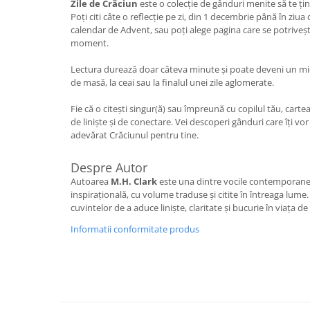
Zile de Crăciun
este o colecție de gânduri menite să te țin
Editura Scriptum
Poți citi câte o reflecție pe zi, din 1 decembrie până în zi
Editura Sophia
calendar de Advent, sau poți alege pagina care se potrivește 
moment.
Editura Usborne
Editura Vellant
Lectura durează doar câteva minute și poate deveni un mic r
de masă, la ceai sau la finalul unei zile aglomerate.
Editura Verba
Fie că o citești singur(ă) sau împreună cu copilul tău, cart
de liniște și de conectare. Vei descoperi gânduri care îți v
adevărat Crăciunul pentru tine.
Despre Autor
Autoarea
M.H. Clark
este una dintre vocile contemporane 
inspirațională, cu volume traduse și citite în întreaga lume.
cuvintelor de a aduce liniște, claritate și bucurie în viața de z
Informatii conformitate produs