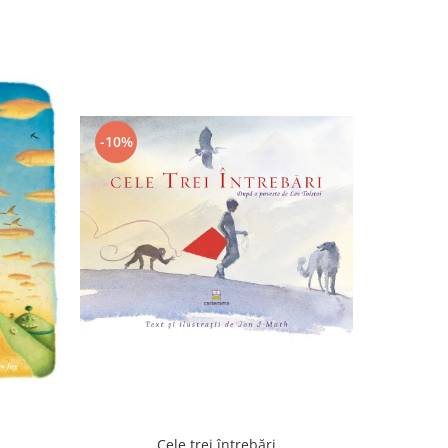
-10%
-10%
Cele trei întrebări
F