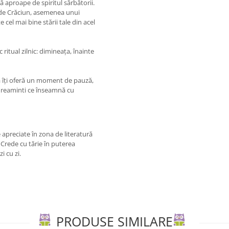
ă aproape de spiritul sărbătorii.
ua de Crăciun, asemenea unui
cel mai bine stării tale din acel
itual zilnic: dimineața, înainte
ea îți oferă un moment de pauză,
or reaminti ce înseamnă cu
apreciate în zona de literatură
 Crede cu tărie în puterea
i cu zi.
PRODUSE SIMILARE