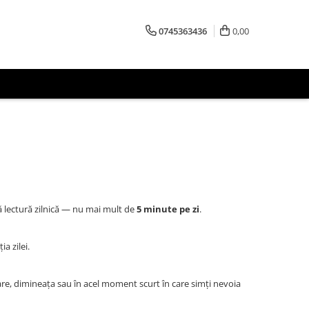
0745363436
0,00
tă lectură zilnică — nu mai mult de
5 minute pe zi
.
ia zilei.
lcare, dimineața sau în acel moment scurt în care simți nevoia