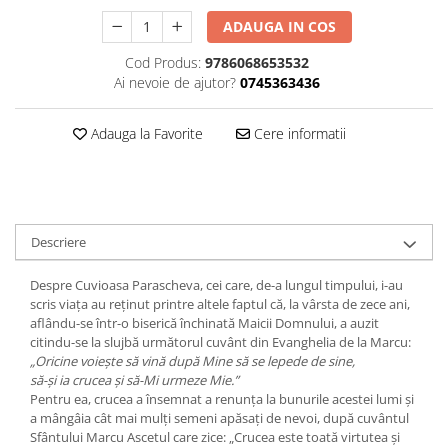
Editura Bookzone
ADAUGA IN COS
Editura Cartea Copiilor
Cod Produs:
9786068653532
Ai nevoie de ajutor?
0745363436
Editura Cartemma
Editura Casa
Adauga la Favorite
Cere informatii
Editura Corint
Editura Frontiera
Editura Gama
Editura Kreativ
Descriere
Editura Litera
Despre Cuvioasa Parascheva, cei care, de-a lungul timpului, i-au
Editura Lizuka Educativ
scris viaţa au reţinut printre altele faptul că, la vârsta de zece ani,
aflându-se într-o bi­serică închinată Maicii Domnului, a auzit
Editura Nemira
citindu-se la slujbă următorul cuvânt din Evanghelia de la Marcu:
„Ori­ci­ne vo­ieş­te să vină după Mine să se lepede de sine,
Editura Nomina
să-şi ia crucea şi să-Mi urmeze Mie.”
Editura Pandora M
Pentru ea, crucea a însemnat a renunţa la bunurile acestei lumi şi
a mângâia cât mai mulţi semeni apăsaţi de nevoi, după cuvântul
Editura Portocala Albastră
Sfântului Marcu Ascetul care zice: „Crucea este toată virtutea şi