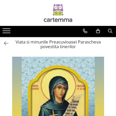
Cărți
Tematică
Craciun
Viata si minunile Preacuvioasei Parascheva
Activități
povestita tinerilor
Artă
Atlase si enciclopedii
Carte de bucate
Călătorie
Educație
Educație financiară
Hobby si craft
Inteligenta emotionala
Limbi străine
Muzicale