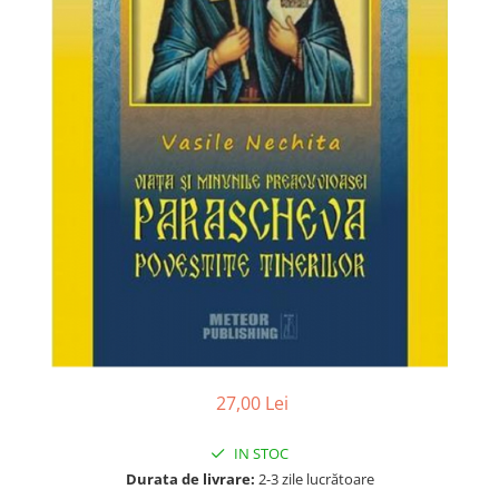
Poezii
Povești
Reviste
Știință si natură
Vârstă
0-2 ani
10+ ani
14+ ani
2-5 ani
5-7 ani
7-10 ani
Adulți
toate vârstele
Editura Univers
27,00 Lei
Cera
Editura Aramis
IN STOC
Durata de livrare:
2-3 zile lucrătoare
Editura Arthur