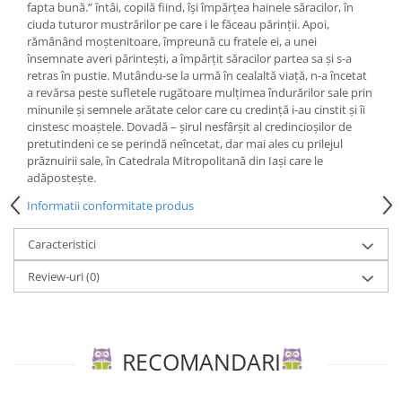
Editura Scriptum
fapta bună.” întâi, copilă fiind, îşi împărţea hainele săracilor, în
ciuda tuturor mustrărilor pe care i le făceau părinţii. Apoi,
Editura Sophia
rămânând moştenitoare, împreună cu fratele ei, a unei
însemnate averi părinteşti, a împărţit săracilor partea sa şi s-a
Editura Usborne
retras în pustie. Mutându-se la urmă în cealaltă viaţă, n-a încetat
Editura Vellant
a revărsa peste sufletele rugătoare mulţimea îndurărilor sale prin
minunile şi semnele arătate celor care cu credinţă i-au cinstit şi îi
Editura Verba
cinstesc moaştele. Dovadă – şirul nesfârşit al credincioşilor de
pretutindeni ce se perindă neîncetat, dar mai ales cu prilejul
prăznuirii sale, în Catedrala Mitropolitană din Iaşi care le
adăposteşte.
Informatii conformitate produs
Caracteristici
Review-uri
(0)
RECOMANDARI