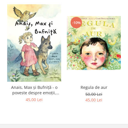
-10%
Regula de aur
Anais, Max și Bufniță - o
poveste despre emoții,
50,00 Lei
curaj și prietenie
45,00 Lei
45,00 Lei