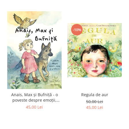
-10%
Regula de aur
Anais, Max și Bufniță - o
poveste despre emoții,
50,00 Lei
curaj și prietenie
45,00 Lei
45,00 Lei