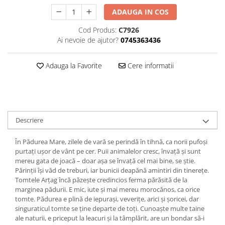
Editura Bookzone
ADAUGA IN COS
Editura Cartea Copiilor
Cod Produs:
C7926
Ai nevoie de ajutor?
0745363436
Editura Cartemma
Editura Casa
Adauga la Favorite
Cere informatii
Editura Corint
Editura Frontiera
Editura Gama
Editura Kreativ
Descriere
Editura Litera
În Pădurea Mare, zilele de vară se perindă în tihnă, ca norii pufoși
Editura Lizuka Educativ
purtați ușor de vânt pe cer. Puii animalelor cresc, învață și sunt
mereu gata de joacă – doar așa se învață cel mai bine, se știe.
Editura Nemira
Părinții își văd de treburi, iar bunicii deapănă amintiri din tinerețe.
Tomtele Arțag încă păzește credincios ferma părăsită de la
Editura Nomina
marginea pădurii. E mic, iute și mai mereu morocănos, ca orice
Editura Pandora M
tomte. Pădurea e plină de iepurași, veverițe, arici și șoricei, dar
singuraticul tomte se ține departe de toți. Cunoaște multe taine
Editura Portocala Albastră
ale naturii, e priceput la leacuri și la tâmplărit, are un bondar să-i