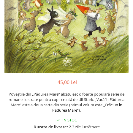
Poezii
Povești
Reviste
Știință si natură
Vârstă
0-2 ani
10+ ani
14+ ani
2-5 ani
5-7 ani
7-10 ani
45,00 Lei
Adulți
Poveștile din „Pădurea Mare” alcătuiesc o foarte populară serie de
toate vârstele
romane ilustrate pentru copii creată de Ulf Stark. „Vară în Pădurea
Editura Univers
Mare” este a doua carte din serie (primul volum este
„Crăciun în
Pădurea Mare“
).
Cera
IN STOC
Editura Aramis
Durata de livrare:
2-3 zile lucrătoare
Editura Arthur