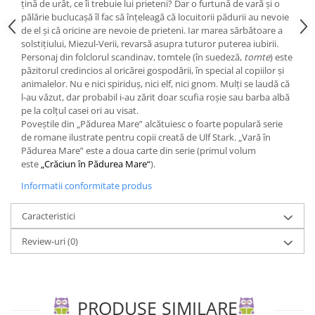
țină de urât, ce îi trebuie lui prieteni? Dar o furtună de vară și o
Editura Scriptum
pălărie buclucașă îl fac să înțeleagă că locuitorii pădurii au nevoie
Editura Sophia
de el și că oricine are nevoie de prieteni. Iar marea sărbătoare a
solstițiului, Miezul-Verii, revarsă asupra tuturor puterea iubirii.
Editura Usborne
Personaj din folclorul scandinav, tomtele (în suedeză,
tomte
) este
păzitorul credincios al oricărei gospodării, în special al copiilor și
Editura Vellant
animalelor. Nu e nici spiriduș, nici elf, nici gnom. Mulți se laudă că
Editura Verba
l-au văzut, dar probabil i-au zărit doar scufia roșie sau barba albă
pe la colțul casei ori au visat.
Poveștile din „Pădurea Mare” alcătuiesc o foarte populară serie
de romane ilustrate pentru copii creată de Ulf Stark. „Vară în
Pădurea Mare” este a doua carte din serie (primul volum
este
„Crăciun în Pădurea Mare“
).
Informatii conformitate produs
Caracteristici
Review-uri
(0)
PRODUSE SIMILARE